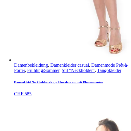
Damenbekleidung
,
Damenkleider casual
,
Damenmode Prêt-à-
Porter
,
Frühling/Sommer
,
Stil "Neckholder"
,
Tangokleider
Damenkleid Neckholder «Rojo Floral» – rot mit Blumenmuster
CHF
585