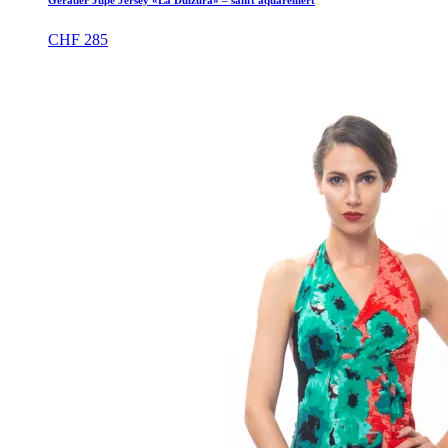
Gerader Jupe Jersey «La Dulzura» – sanft aquarelliert
CHF
285