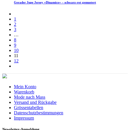
Gerader Jupe Jersey «Dinamico» – schwarz-rot gemustert
1
2
3
…
8
9
10
11
12
Mein Konto
Warenkorb
Mode nach Mass
Versand und Rückgabe
Grössentabellen
Datenschutzbestimmungen
Impressum
Newsletter-Anmeldung