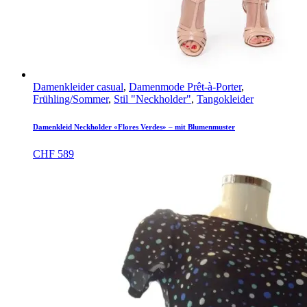
Damenkleider casual
,
Damenmode Prêt-à-Porter
,
Frühling/Sommer
,
Stil "Neckholder"
,
Tangokleider
Damenkleid Neckholder «Flores Verdes» – mit Blumenmuster
CHF
589