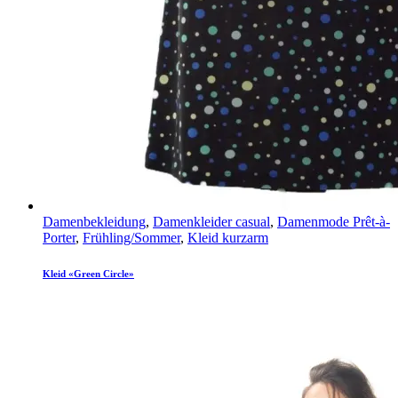
Damenbekleidung
,
Damenkleider casual
,
Damenmode Prêt-à-
Porter
,
Frühling/Sommer
,
Kleid kurzarm
Kleid «Green Circle»