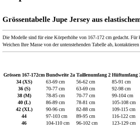
Grössentabelle Jupe Jersey aus elastischem
Die Modelle sind für eine Körperhöhe von 167-172 cm gedacht. Für k
Weichen Ihre Masse von der untenstehenden Tabelle ab, kontaktieren S
Grössen 167-172cm
Bundweite 2a
Taillenumfang 2
Hüftumfang 
34 (XS)
63-69 cm
56-62 cm
85-91 cm
36 (S)
70-77 cm
63-69 cm
92-98 cm
38 (M)
78-85 cm
70-77 cm
99-104 cm
40 (L)
86-89 cm
78-81 cm
105-108 cm
42 (XL)
90-96 cm
82-88 cm
109-115 cm
44
97-103 cm
89-95 cm
116-122 cm
46
104-110 cm
96-102 cm
123-129 cm