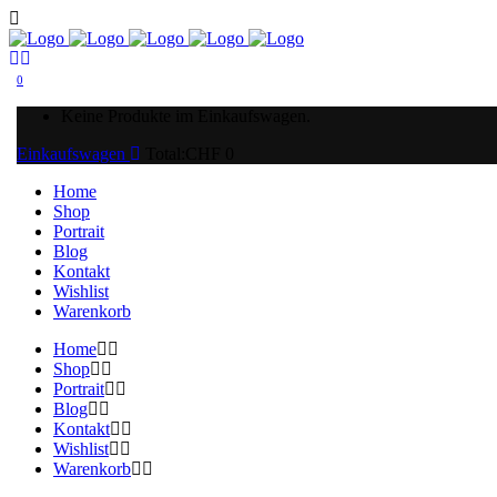
0
Keine Produkte im Einkaufswagen.
Einkaufswagen
Total:
CHF
0
Home
Shop
Portrait
Blog
Kontakt
Wishlist
Warenkorb
Home
Shop
Portrait
Blog
Kontakt
Wishlist
Warenkorb