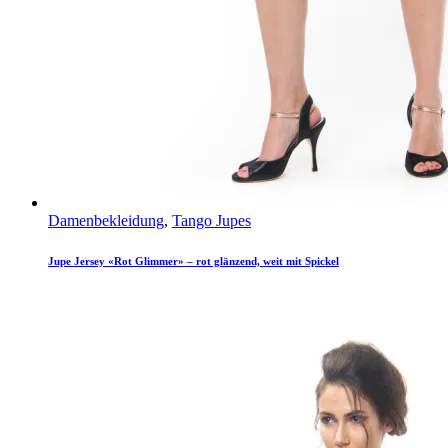
Damenbekleidung
,
Tango Jupes
Jupe Jersey «Rot Glimmer» – rot glänzend, weit mit Spickel