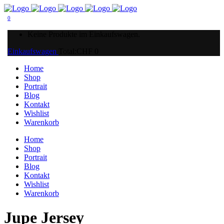
0
Keine Produkte im Einkaufswagen.
Einkaufswagen
Total:
CHF
0
Home
Shop
Portrait
Blog
Kontakt
Wishlist
Warenkorb
Home
Shop
Portrait
Blog
Kontakt
Wishlist
Warenkorb
Jupe Jersey