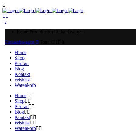
0
Keine Produkte im Einkaufswagen.
Einkaufswagen
Total:
CHF
0
Home
Shop
Portrait
Blog
Kontakt
Wishlist
Warenkorb
Home
Shop
Portrait
Blog
Kontakt
Wishlist
Warenkorb