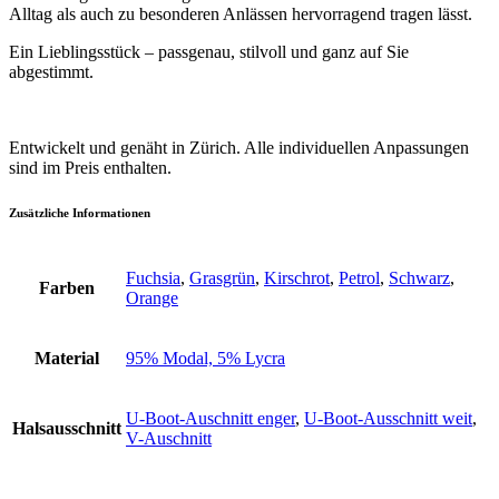
Alltag als auch zu besonderen Anlässen hervorragend tragen lässt.
Ein Lieblingsstück – passgenau, stilvoll und ganz auf Sie
abgestimmt.
Entwickelt und genäht in Zürich. Alle individuellen Anpassungen
sind im Preis enthalten.
Zusätzliche Informationen
Fuchsia
,
Grasgrün
,
Kirschrot
,
Petrol
,
Schwarz
,
Farben
Orange
Material
95% Modal, 5% Lycra
U-Boot-Auschnitt enger
,
U-Boot-Ausschnitt weit
,
Halsausschnitt
V-Auschnitt