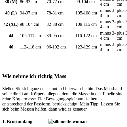
38 (M)
86-93 cm
70-77 cm
99-104 cm
4 cm
cm
minus 3-
plus 
40 (L)
94-97 cm
78-81 cm
105-108 cm
4 cm
cm
minus 3-
plus 
42 (XL)
98-104 cm
82-88 cm
109-115 cm
4 cm
cm
minus 3-
plus 
44
105-111 cm
89-95 cm
116-122 cm
4 cm
cm
minus 3-
plus 
46
112-118 cm
96-102 cm
123-129 cm
4 cm
cm
Wie nehme ich richtig Mass
Stellen Sie sich ganz entspannt in Unterwäsche hin. Das Massband
sollte direkt am Körper anliegen, denn die Masse in der Tabelle sind
reine Körpermasse. Der Bewegungsspielraum ist bereits,
entsprechend der Passform, berücksichtigt. Mein Tipp: Lassen Sie
sich beim Messen helfen, dann wird es genauer.
1. Brustumfang