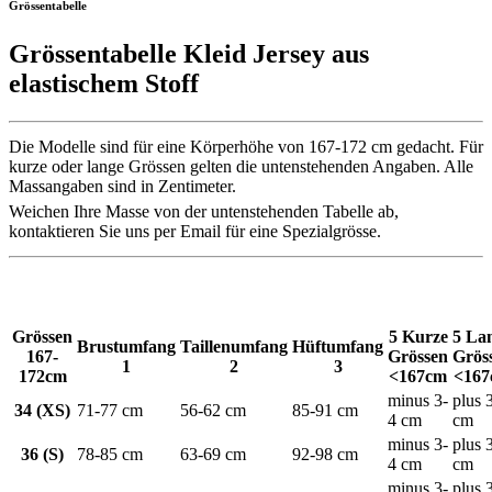
Grössentabelle
Grössentabelle Kleid Jersey aus
elastischem Stoff
Die Modelle sind für eine Körperhöhe von 167-172 cm gedacht. Für
kurze oder lange Grössen gelten die untenstehenden Angaben. Alle
Massangaben sind in Zentimeter.
Weichen Ihre Masse von der untenstehenden Tabelle ab,
kontaktieren Sie uns per Email für eine Spezialgrösse.
Grössen
5 Kurze
5 La
Brustumfang
Taillenumfang
Hüftumfang
167-
Grössen
Grös
1
2
3
172cm
<167cm
<16
minus 3-
plus 
34 (XS)
71-77 cm
56-62 cm
85-91 cm
4 cm
cm
minus 3-
plus 
36 (S)
78-85 cm
63-69 cm
92-98 cm
4 cm
cm
minus 3-
plus 