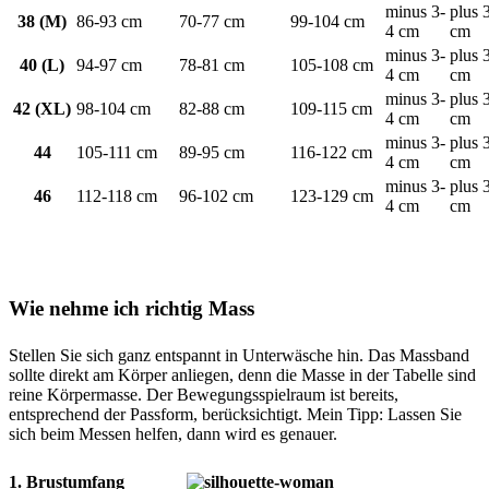
minus 3-
plus 
38 (M)
86-93 cm
70-77 cm
99-104 cm
4 cm
cm
minus 3-
plus 
40 (L)
94-97 cm
78-81 cm
105-108 cm
4 cm
cm
minus 3-
plus 
42 (XL)
98-104 cm
82-88 cm
109-115 cm
4 cm
cm
minus 3-
plus 
44
105-111 cm
89-95 cm
116-122 cm
4 cm
cm
minus 3-
plus 
46
112-118 cm
96-102 cm
123-129 cm
4 cm
cm
Wie nehme ich richtig Mass
Stellen Sie sich ganz entspannt in Unterwäsche hin. Das Massband
sollte direkt am Körper anliegen, denn die Masse in der Tabelle sind
reine Körpermasse. Der Bewegungsspielraum ist bereits,
entsprechend der Passform, berücksichtigt. Mein Tipp: Lassen Sie
sich beim Messen helfen, dann wird es genauer.
1. Brustumfang