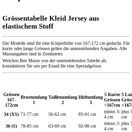
Grössentabelle Kleid Jersey aus
elastischem Stoff
Die Modelle sind für eine Körperhöhe von 167-172 cm gedacht. Für
kurze oder lange Grössen gelten die untenstehenden Angaben. Alle
Massangaben sind in Zentimeter.
Weichen Ihre Masse von der untenstehenden Tabelle ab,
kontaktieren Sie uns per Email für eine Spezialgrösse.
Grössen
5 Kurze
5 La
Brustumfang
Taillenumfang
Hüftumfang
167-
Grössen
Grös
1
2
3
172cm
<167cm
<16
minus 3-
plus 
34 (XS)
71-77 cm
56-62 cm
85-91 cm
4 cm
cm
minus 3-
plus 
36 (S)
78-85 cm
63-69 cm
92-98 cm
4 cm
cm