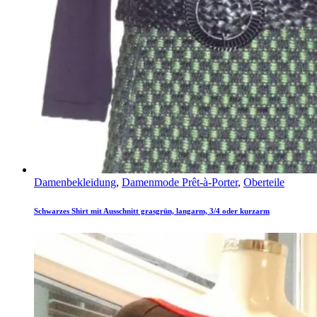
Damenbekleidung
,
Damenmode Prêt-à-Porter
,
Oberteile
Schwarzes Shirt mit Ausschnitt grasgrün, langarm, 3/4 oder kurzarm