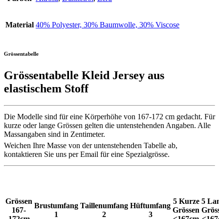
Material
40% Polyester, 30% Baumwolle, 30% Viscose
Grössentabelle
Grössentabelle Kleid Jersey aus
elastischem Stoff
Die Modelle sind für eine Körperhöhe von 167-172 cm gedacht. Für
kurze oder lange Grössen gelten die untenstehenden Angaben. Alle
Massangaben sind in Zentimeter.
Weichen Ihre Masse von der untenstehenden Tabelle ab,
kontaktieren Sie uns per Email für eine Spezialgrösse.
Grössen
5 Kurze
5 La
Brustumfang
Taillenumfang
Hüftumfang
167-
Grössen
Grös
1
2
3
172cm
<167cm
<16