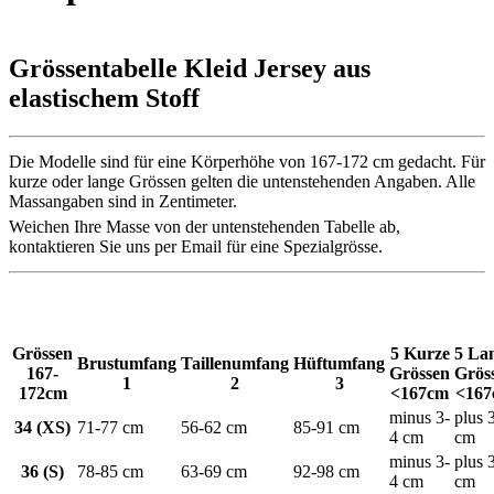
Grössentabelle Kleid Jersey aus
elastischem Stoff
Die Modelle sind für eine Körperhöhe von 167-172 cm gedacht. Für
kurze oder lange Grössen gelten die untenstehenden Angaben. Alle
Massangaben sind in Zentimeter.
Weichen Ihre Masse von der untenstehenden Tabelle ab,
kontaktieren Sie uns per Email für eine Spezialgrösse.
Grössen
5 Kurze
5 La
Brustumfang
Taillenumfang
Hüftumfang
167-
Grössen
Grös
1
2
3
172cm
<167cm
<16
minus 3-
plus 
34 (XS)
71-77 cm
56-62 cm
85-91 cm
4 cm
cm
minus 3-
plus 
36 (S)
78-85 cm
63-69 cm
92-98 cm
4 cm
cm