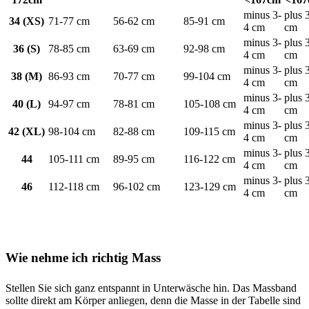
minus 3-
plus 
34 (XS)
71-77 cm
56-62 cm
85-91 cm
4 cm
cm
minus 3-
plus 
36 (S)
78-85 cm
63-69 cm
92-98 cm
4 cm
cm
minus 3-
plus 
38 (M)
86-93 cm
70-77 cm
99-104 cm
4 cm
cm
minus 3-
plus 
40 (L)
94-97 cm
78-81 cm
105-108 cm
4 cm
cm
minus 3-
plus 
42 (XL)
98-104 cm
82-88 cm
109-115 cm
4 cm
cm
minus 3-
plus 
44
105-111 cm
89-95 cm
116-122 cm
4 cm
cm
minus 3-
plus 
46
112-118 cm
96-102 cm
123-129 cm
4 cm
cm
Wie nehme ich richtig Mass
Stellen Sie sich ganz entspannt in Unterwäsche hin. Das Massband
sollte direkt am Körper anliegen, denn die Masse in der Tabelle sind