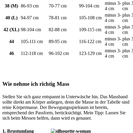
minus 3-
plus 
38 (M)
86-93 cm
70-77 cm
99-104 cm
4 cm
cm
minus 3-
plus 
40 (L)
94-97 cm
78-81 cm
105-108 cm
4 cm
cm
minus 3-
plus 
42 (XL)
98-104 cm
82-88 cm
109-115 cm
4 cm
cm
minus 3-
plus 
44
105-111 cm
89-95 cm
116-122 cm
4 cm
cm
minus 3-
plus 
46
112-118 cm
96-102 cm
123-129 cm
4 cm
cm
Wie nehme ich richtig Mass
Stellen Sie sich ganz entspannt in Unterwäsche hin. Das Massband
sollte direkt am Körper anliegen, denn die Masse in der Tabelle sind
reine Körpermasse. Der Bewegungsspielraum ist bereits,
entsprechend der Passform, berücksichtigt. Mein Tipp: Lassen Sie
sich beim Messen helfen, dann wird es genauer.
1. Brustumfang