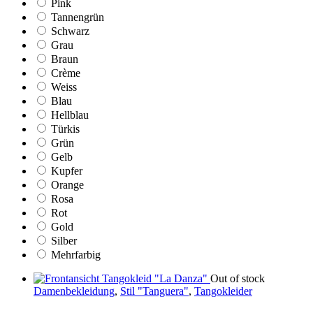
Pink
Tannengrün
Schwarz
Grau
Braun
Crème
Weiss
Blau
Hellblau
Türkis
Grün
Gelb
Kupfer
Orange
Rosa
Rot
Gold
Silber
Mehrfarbig
Out of stock
Damenbekleidung
,
Stil "Tanguera"
,
Tangokleider