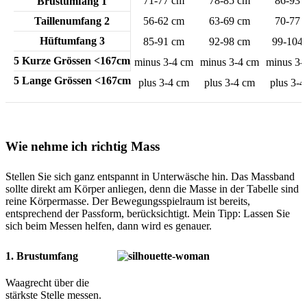
71-77 cm
78-85 cm
86-93 
Brustumfang 1
Taillenumfang 2
56-62 cm
63-69 cm
70-77 
Hüftumfang 3
85-91 cm
92-98 cm
99-104
5 Kurze Grössen <167cm
minus 3-4 cm
minus 3-4 cm
minus 3-
5 Lange Grössen <167cm
plus 3-4 cm
plus 3-4 cm
plus 3-4
Wie nehme ich richtig Mass
Stellen Sie sich ganz entspannt in Unterwäsche hin. Das Massband
sollte direkt am Körper anliegen, denn die Masse in der Tabelle sind
reine Körpermasse. Der Bewegungsspielraum ist bereits,
entsprechend der Passform, berücksichtigt. Mein Tipp: Lassen Sie
sich beim Messen helfen, dann wird es genauer.
1. Brustumfang
Waagrecht über die
stärkste Stelle messen.