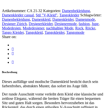
Artikelnummer:
CA 21-32
Kategorien:
Damenbekleidung
,
Damenkleider casual
,
Stil "V-Kleid"
,
Tangokleider
Schlagwörter:
Damenbekleidung
,
Damenkleid
,
Damenkleider
,
Damenmode
,
Designer Zürich
,
Designerkleider
,
Designermode
,
fashion
,
Jupe
,
Modedesign
,
Modedesigner
,
nachhaltige Mode
,
Rock
,
Röcke
,
Tango Kleider
,
Tangokleid
,
Tangokleider
,
Tangomode
Share on:
Beschreibung
Dieses auffällige und modische Damenkleid besticht durch sein
farbenfrohes, abstraktes Muster, das sofort ins Auge fällt.
Der runde Ausschnitt vorne verleiht dem Kleid eine klassische und
zeitlose Eleganz, während die breiten Träger für einen bequemen
Sitz und guten Halt sorgen. Besonders hervorzuheben ist das
Rückenteil, das durch einen stilvollen V-Ausschnitt raffiniert in