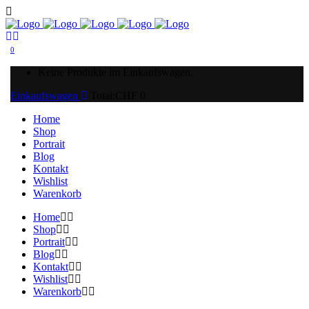
0
Keine Produkte im Einkaufswagen.
Einkaufswagen
Total:
CHF
0
Home
Shop
Portrait
Blog
Kontakt
Wishlist
Warenkorb
Home
Shop
Portrait
Blog
Kontakt
Wishlist
Warenkorb