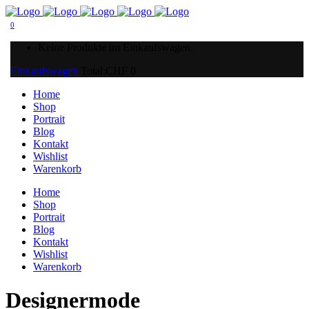
0
Keine Produkte im Einkaufswagen.
Einkaufswagen
Total:
CHF
0
Home
Shop
Portrait
Blog
Kontakt
Wishlist
Warenkorb
Home
Shop
Portrait
Blog
Kontakt
Wishlist
Warenkorb
Designermode