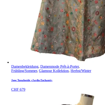
Damenbekleidung
,
Damenmode Prêt-à-Porter
,
Frühling/Sommer
,
Glamour Kollektion
,
Herbst/Winter
Jupe Tussahseide «Jardin Enchanté»
CHF
679