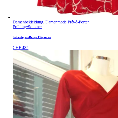
Damenbekleidung
,
Damenmode Prêt-à-Porter
,
Frühling/Sommer
Leinenjupe «Rouge Élégance»
CHF
485