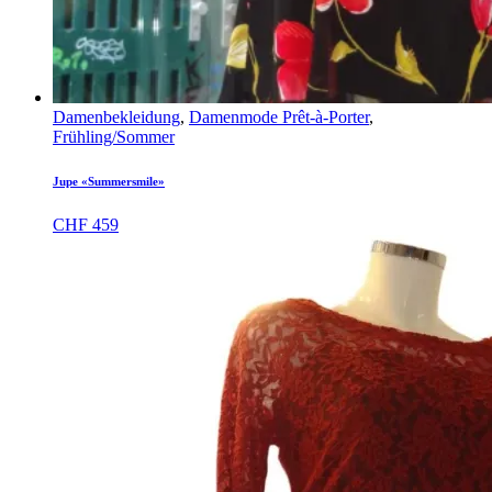
Damenbekleidung
,
Damenmode Prêt-à-Porter
,
Frühling/Sommer
Jupe «Summersmile»
CHF
459