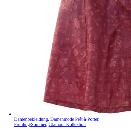
Damenbekleidung
,
Damenmode Prêt-à-Porter
,
Frühling/Sommer
,
Glamour Kollektion