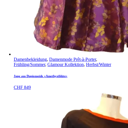
Damenbekleidung
,
Damenmode Prêt-à-Porter
,
Frühling/Sommer
,
Glamour Kollektion
,
Herbst/Winter
Jupe aus Dupionseide «Amethystblüte»
CHF
849