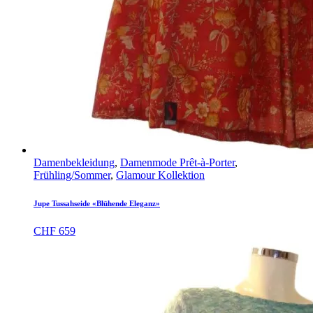
Damenbekleidung
,
Damenmode Prêt-à-Porter
,
Frühling/Sommer
,
Glamour Kollektion
Jupe Tussahseide «Blühende Eleganz»
CHF
659