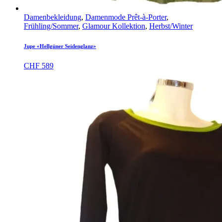
Damenbekleidung
,
Damenmode Prêt-à-Porter
,
Frühling/Sommer
,
Glamour Kollektion
,
Herbst/Winter
Jupe «Hellgüner Seidenglanz»
CHF
589