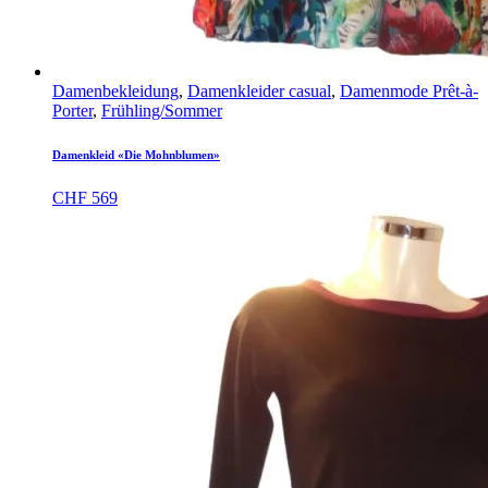
Damenbekleidung
,
Damenkleider casual
,
Damenmode Prêt-à-
Porter
,
Frühling/Sommer
Damenkleid «Die Mohnblumen»
CHF
569