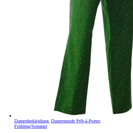
Damenbekleidung
,
Damenmode Prêt-à-Porter
,
Frühling/Sommer