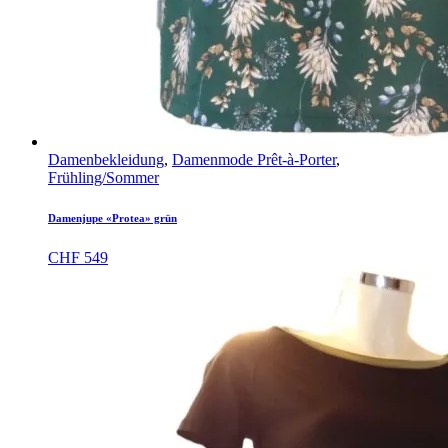
Damenbekleidung
,
Damenmode Prêt-à-Porter
,
Frühling/Sommer
Damenjupe «Protea» grün
CHF
549