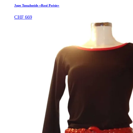
Jupe Tussahseide «Rosé Poésie»
CHF
669