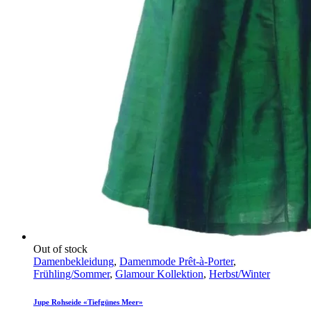
Out of stock
Damenbekleidung
,
Damenmode Prêt-à-Porter
,
Frühling/Sommer
,
Glamour Kollektion
,
Herbst/Winter
Jupe Rohseide «Tiefgünes Meer»