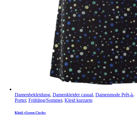
Damenbekleidung
,
Damenkleider casual
,
Damenmode Prêt-à-
Porter
,
Frühling/Sommer
,
Kleid kurzarm
Kleid «Green Circle»