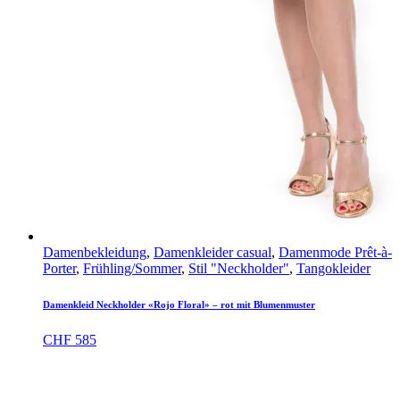
Damenbekleidung
,
Damenkleider casual
,
Damenmode Prêt-à-
Porter
,
Frühling/Sommer
,
Stil "Neckholder"
,
Tangokleider
Damenkleid Neckholder «Rojo Floral» – rot mit Blumenmuster
CHF
585