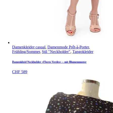
Damenkleider casual
,
Damenmode Prêt-à-Porter
,
Frühling/Sommer
,
Stil "Neckholder"
,
Tangokleider
Damenkleid Neckholder «Flores Verdes» – mit Blumenmuster
CHF
589