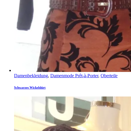
Damenbekleidung
,
Damenmode Prêt-à-Porter
,
Oberteile
Schwarzes Wickelshirt