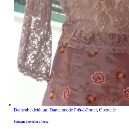
Damenbekleidung
,
Damenmode Prêt-à-Porter
,
Oberteile
Spitzenoberteil in altrosa