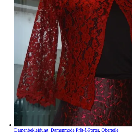
Damenbekleidung
,
Damenmode Prêt-à-Porter
,
Oberteile