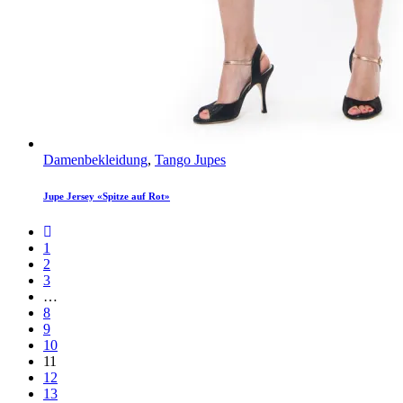
Damenbekleidung
,
Tango Jupes
Jupe Jersey «Spitze auf Rot»
1
2
3
…
8
9
10
11
12
13