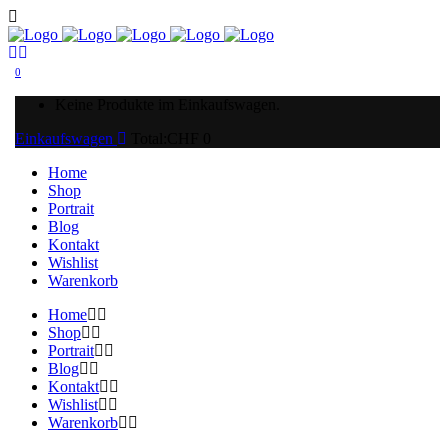
0
Keine Produkte im Einkaufswagen.
Einkaufswagen
Total:
CHF
0
Home
Shop
Portrait
Blog
Kontakt
Wishlist
Warenkorb
Home
Shop
Portrait
Blog
Kontakt
Wishlist
Warenkorb