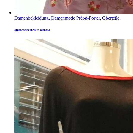
Damenbekleidung
,
Damenmode Prêt-à-Porter
,
Oberteile
Spitzenoberteil in altrosa