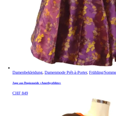
Damenbekleidung
,
Damenmode Prêt-à-Porter
,
Frühling/Somme
Jupe aus Dupionseide «Amethystblüte»
CHF
849