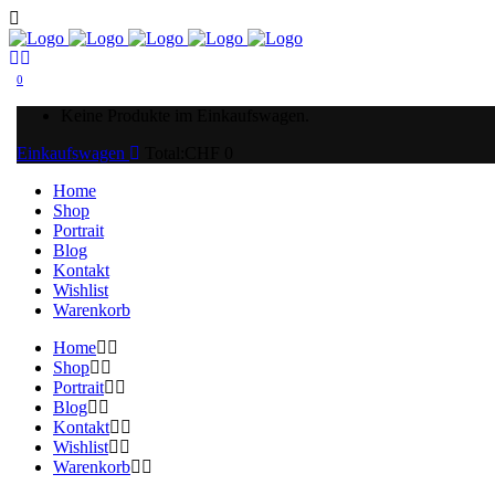
0
Keine Produkte im Einkaufswagen.
Einkaufswagen
Total:
CHF
0
Home
Shop
Portrait
Blog
Kontakt
Wishlist
Warenkorb
Home
Shop
Portrait
Blog
Kontakt
Wishlist
Warenkorb