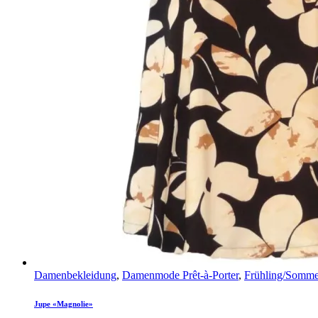
Damenbekleidung
,
Damenmode Prêt-à-Porter
,
Frühling/Somme
Jupe «Magnolie»