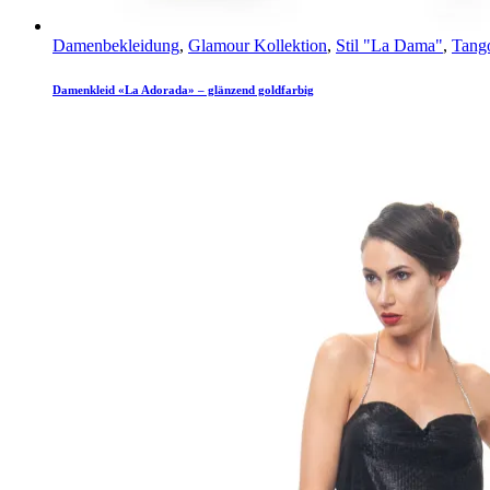
Damenbekleidung
,
Glamour Kollektion
,
Stil "La Dama"
,
Tango
Damenkleid «La Adorada» – glänzend goldfarbig