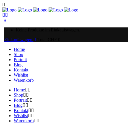
0
Keine Produkte im Einkaufswagen.
Einkaufswagen
Total:
CHF
0
Home
Shop
Portrait
Blog
Kontakt
Wishlist
Warenkorb
Home
Shop
Portrait
Blog
Kontakt
Wishlist
Warenkorb