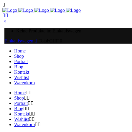
0
Keine Produkte im Einkaufswagen.
Einkaufswagen
Total:
CHF
0
Home
Shop
Portrait
Blog
Kontakt
Wishlist
Warenkorb
Home
Shop
Portrait
Blog
Kontakt
Wishlist
Warenkorb