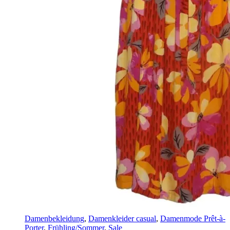
Damenbekleidung
,
Damenkleider casual
,
Damenmode Prêt-à-
Porter
,
Frühling/Sommer
,
Sale