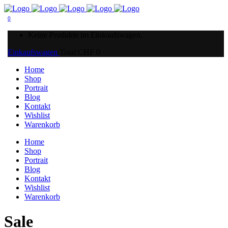
0
Keine Produkte im Einkaufswagen.
Einkaufswagen
Total:
CHF
0
Home
Shop
Portrait
Blog
Kontakt
Wishlist
Warenkorb
Home
Shop
Portrait
Blog
Kontakt
Wishlist
Warenkorb
Sale