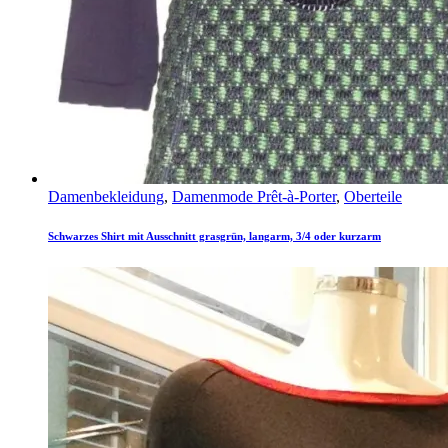
Damenbekleidung
,
Damenmode Prêt-à-Porter
,
Oberteile
Schwarzes Shirt mit Ausschnitt grasgrün, langarm, 3/4 oder kurzarm