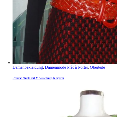
Damenbekleidung
,
Damenmode Prêt-à-Porter
,
Oberteile
Diverse Shirts mit V-Ausschnitt, langarm