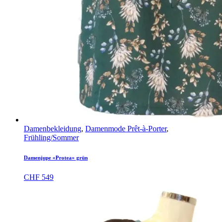
Damenbekleidung
,
Damenmode Prêt-à-Porter
,
Frühling/Sommer
Damenjupe «Protea» grün
CHF
549