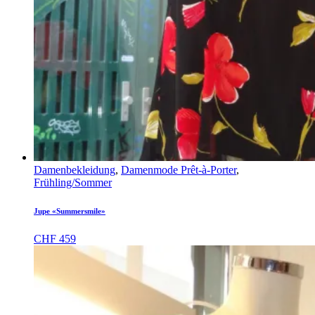
Damenbekleidung
,
Damenmode Prêt-à-Porter
,
Frühling/Sommer
Jupe «Summersmile»
CHF
459