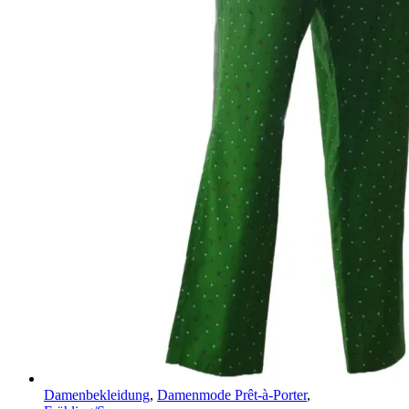
Damenbekleidung
,
Damenmode Prêt-à-Porter
,