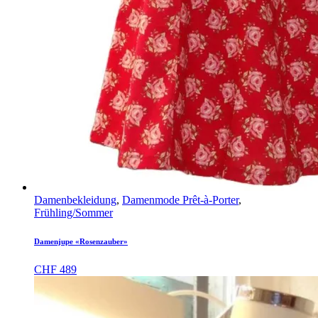
Damenbekleidung
,
Damenmode Prêt-à-Porter
,
Frühling/Sommer
Damenjupe «Rosenzauber»
CHF
489