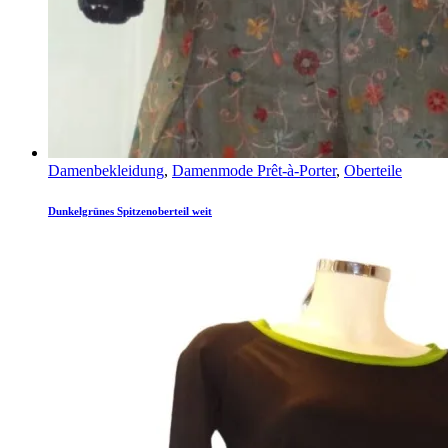
Damenbekleidung
,
Damenmode Prêt-à-Porter
,
Oberteile
Dunkelgrünes Spitzenoberteil weit