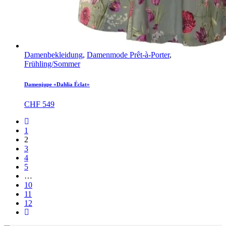
Damenbekleidung
,
Damenmode Prêt-à-Porter
,
Frühling/Sommer
Damenjupe «Dahlia Éclat»
CHF
549
1
2
3
4
5
…
10
11
12