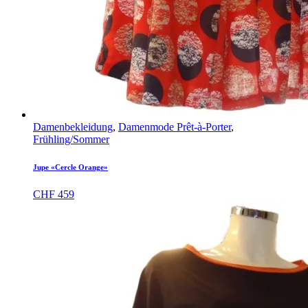
Damenbekleidung
,
Damenmode Prêt-à-Porter
,
Frühling/Sommer
Jupe «Cercle Orange»
CHF
459