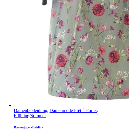
Damenbekleidung
,
Damenmode Prêt-à-Porter
,
Frühling/Sommer
Damenjupe «Dahlia»