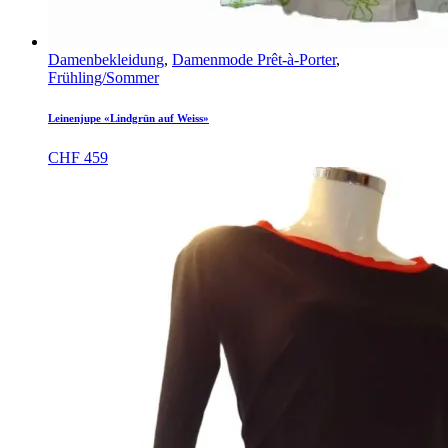
Damenbekleidung
,
Damenmode Prêt-à-Porter
,
Frühling/Sommer
Leinenjupe «Lindgrün auf Weiss»
CHF
459