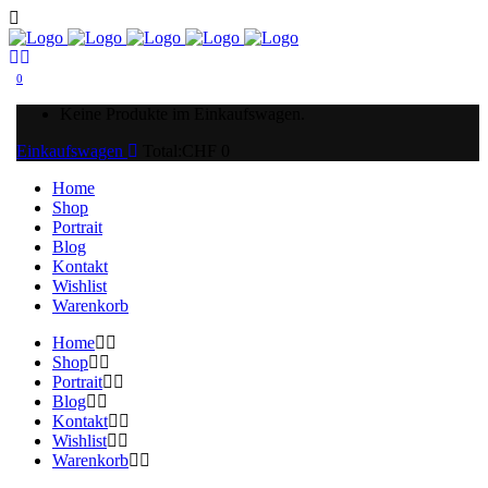
0
Keine Produkte im Einkaufswagen.
Einkaufswagen
Total:
CHF
0
Home
Shop
Portrait
Blog
Kontakt
Wishlist
Warenkorb
Home
Shop
Portrait
Blog
Kontakt
Wishlist
Warenkorb