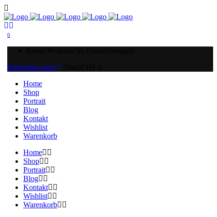
0
Keine Produkte im Einkaufswagen.
Einkaufswagen
Total:
CHF
0
Home
Shop
Portrait
Blog
Kontakt
Wishlist
Warenkorb
Home
Shop
Portrait
Blog
Kontakt
Wishlist
Warenkorb