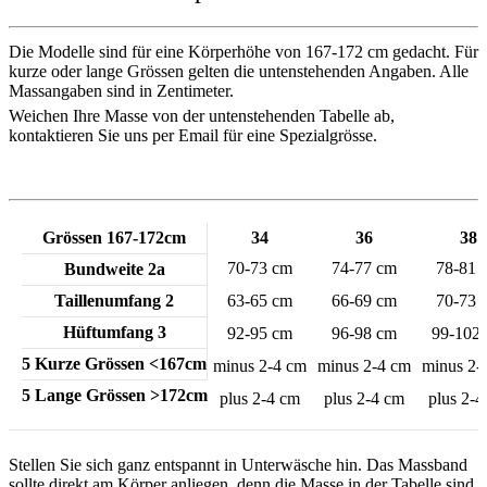
Die Modelle sind für eine Körperhöhe von 167-172 cm gedacht. Für
kurze oder lange Grössen gelten die untenstehenden Angaben. Alle
Massangaben sind in Zentimeter.
Weichen Ihre Masse von der untenstehenden Tabelle ab,
kontaktieren Sie uns per Email für eine Spezialgrösse.
Grössen 167-172cm
34
36
38
70-73 cm
74-77 cm
78-81 
Bundweite 2a
Taillenumfang 2
63-65 cm
66-69 cm
70-73 
Hüftumfang 3
92-95 cm
96-98 cm
99-102
5 Kurze Grössen <167cm
minus 2-4 cm
minus 2-4 cm
minus 2-
5 Lange Grössen >172cm
plus 2-4 cm
plus 2-4 cm
plus 2-4
Stellen Sie sich ganz entspannt in Unterwäsche hin. Das Massband
sollte direkt am Körper anliegen, denn die Masse in der Tabelle sind