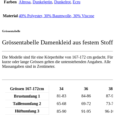
Farben
Altrosa
,
Dunkelgrün
,
Dunkelrot
,
Ecru
Material
40% Polyester, 30% Baumwolle, 30% Viscose
Grössentabelle
Grössentabelle Damenkleid aus festem Stoff
Die Modelle sind für eine Körperhöhe von 167-172 cm gedacht. Für
kurze oder lange Grössen gelten die untenstehenden Angaben. Alle
Massangaben sind in Zentimeter.
Grössen 167-172cm
34
36
38
81-83
84-86
87-9
Brustumfang 1
Taillenumfang 2
65-68
69-72
73-7
Hüftumfang 3
85-90
91-95
96-10