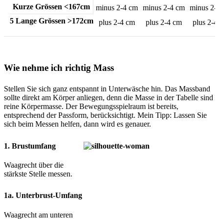
Kurze Grössen <167cm
minus 2-4 cm
minus 2-4 cm
minus 2-
5 Lange Grössen >172cm
plus 2-4 cm
plus 2-4 cm
plus 2-4
Wie nehme ich richtig Mass
Stellen Sie sich ganz entspannt in Unterwäsche hin. Das Massband
sollte direkt am Körper anliegen, denn die Masse in der Tabelle sind
reine Körpermasse. Der Bewegungsspielraum ist bereits,
entsprechend der Passform, berücksichtigt. Mein Tipp: Lassen Sie
sich beim Messen helfen, dann wird es genauer.
1. Brustumfang
Waagrecht über die
stärkste Stelle messen.
1a. Unterbrust-Umfang
Waagrecht am unteren