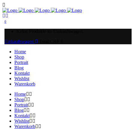
0
Keine Produkte im Einkaufswagen.
Einkaufswagen
Total:
CHF
0
Home
Shop
Portrait
Blog
Kontakt
Wishlist
Warenkorb
Home
Shop
Portrait
Blog
Kontakt
Wishlist
Warenkorb