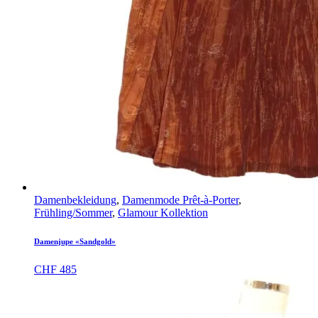
Damenbekleidung
,
Damenmode Prêt-à-Porter
,
Frühling/Sommer
,
Glamour Kollektion
Damenjupe «Sandgold»
CHF
485