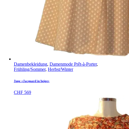
Damenbekleidung
,
Damenmode Prêt-à-Porter
,
Frühling/Sommer
,
Herbst/Winter
Jupe «Jacquard in beige»
CHF
569