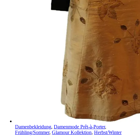
Damenbekleidung
,
Damenmode Prêt-à-Porter
,
Frühling/Sommer
,
Glamour Kollektion
,
Herbst/Winter