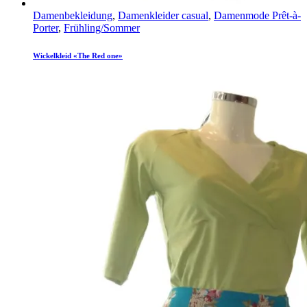
Damenbekleidung
,
Damenkleider casual
,
Damenmode Prêt-à-
Porter
,
Frühling/Sommer
Wickelkleid «The Red one»