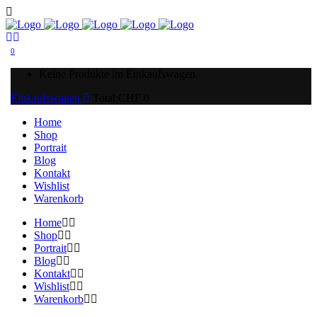
0
Keine Produkte im Einkaufswagen.
Einkaufswagen
Total:
CHF
0
Home
Shop
Portrait
Blog
Kontakt
Wishlist
Warenkorb
Home
Shop
Portrait
Blog
Kontakt
Wishlist
Warenkorb