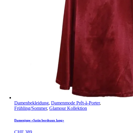
Damenbekleidung
,
Damenmode Prêt-à-Porter
,
Frühling/Sommer
,
Glamour Kollektion
Damenjupe «Satin bordeaux lang»
CHF
389