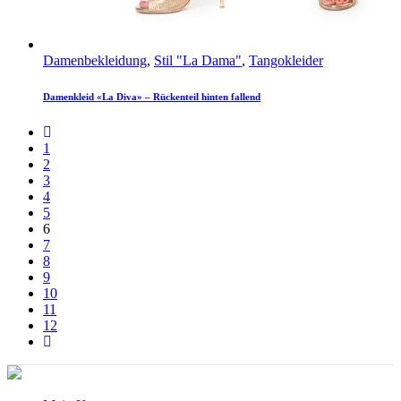
Damenbekleidung
,
Stil "La Dama"
,
Tangokleider
Damenkleid «La Diva» – Rückenteil hinten fallend
1
2
3
4
5
6
7
8
9
10
11
12