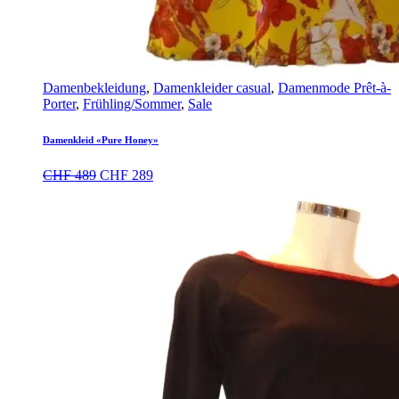
Damenbekleidung
,
Damenkleider casual
,
Damenmode Prêt-à-
Porter
,
Frühling/Sommer
,
Sale
Damenkleid «Pure Honey»
Ursprünglicher
Aktueller
CHF
489
CHF
289
Preis
Preis
war:
ist:
CHF 489
CHF 289.