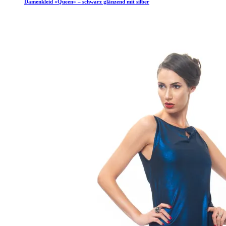
Damenkleid «Queen» – schwarz glänzend mit silber