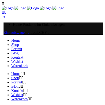
0
Keine Produkte im Einkaufswagen.
Einkaufswagen
Total:
CHF
0
Home
Shop
Portrait
Blog
Kontakt
Wishlist
Warenkorb
Home
Shop
Portrait
Blog
Kontakt
Wishlist
Warenkorb