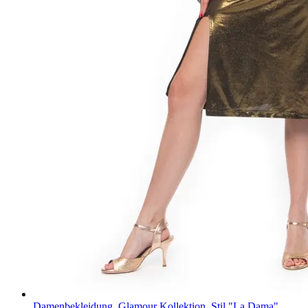
Damenbekleidung
,
Glamour Kollektion
,
Stil "La Dama"
,