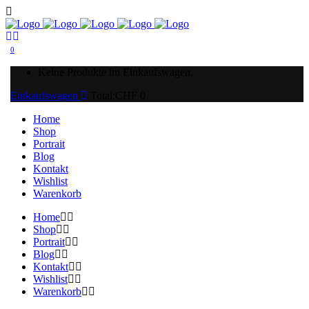
0
Keine Produkte im Einkaufswagen.
Einkaufswagen
Total:
CHF
0
Home
Shop
Portrait
Blog
Kontakt
Wishlist
Warenkorb
Home
Shop
Portrait
Blog
Kontakt
Wishlist
Warenkorb