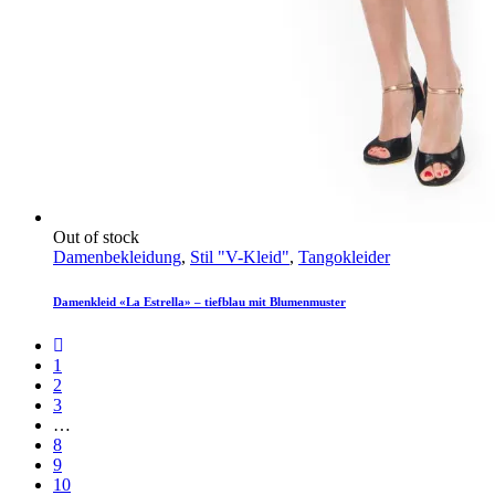
Out of stock
Damenbekleidung
,
Stil "V-Kleid"
,
Tangokleider
Damenkleid «La Estrella» – tiefblau mit Blumenmuster
1
2
3
…
8
9
10