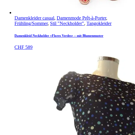
Damenkleider casual
,
Damenmode Prêt-à-Porter
,
Frühling/Sommer
,
Stil "Neckholder"
,
Tangokleider
Damenkleid Neckholder «Flores Verdes» – mit Blumenmuster
CHF
589