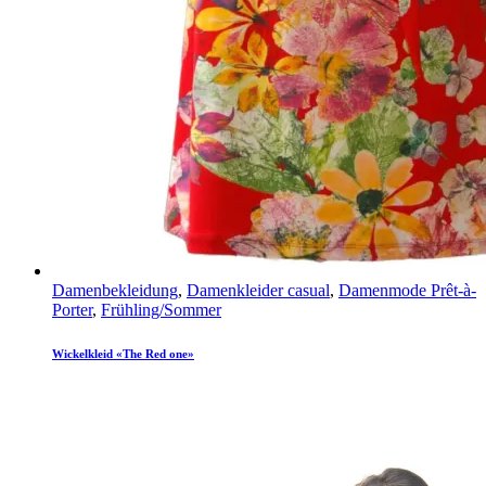
Damenbekleidung
,
Damenkleider casual
,
Damenmode Prêt-à-
Porter
,
Frühling/Sommer
Wickelkleid «The Red one»