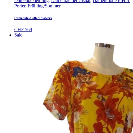
Damenbekleidung
,
Damenkleider casual
,
Damenmode Prêt-à-
Porter
,
Frühling/Sommer
Damenkleid «Red Flower»
CHF
569
Sale