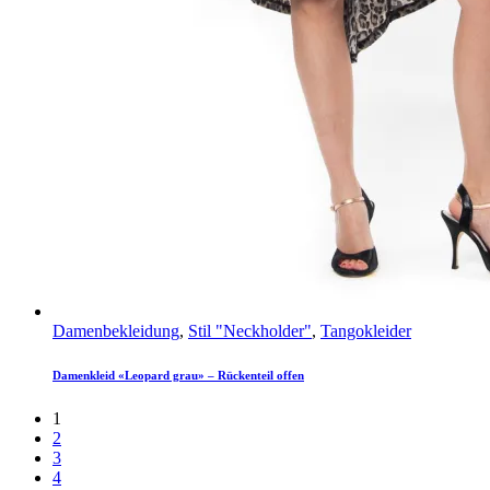
Damenbekleidung
,
Stil "Neckholder"
,
Tangokleider
Damenkleid «Leopard grau» – Rückenteil offen
1
2
3
4