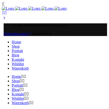
0
Keine Produkte im Einkaufswagen.
Einkaufswagen
Total:
CHF
0
Home
Shop
Portrait
Blog
Kontakt
Wishlist
Warenkorb
Home
Shop
Portrait
Blog
Kontakt
Wishlist
Warenkorb