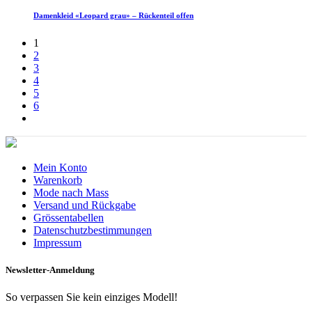
Damenkleid «Leopard grau» – Rückenteil offen
1
2
3
4
5
6
Mein Konto
Warenkorb
Mode nach Mass
Versand und Rückgabe
Grössentabellen
Datenschutzbestimmungen
Impressum
Newsletter-Anmeldung
So verpassen Sie kein einziges Modell!