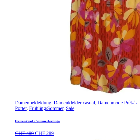
Damenbekleidung
,
Damenkleider casual
,
Damenmode Prêt-à-
Porter
,
Frühling/Sommer
,
Sale
Damenkleid «Sommerfeeling»
Ursprünglicher
Aktueller
CHF
489
CHF
289
Preis
Preis