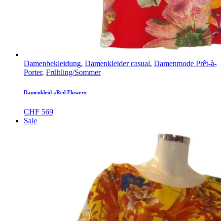
Damenbekleidung
,
Damenkleider casual
,
Damenmode Prêt-à-
Porter
,
Frühling/Sommer
Damenkleid «Red Flower»
CHF
569
Sale