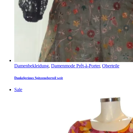
Damenbekleidung
,
Damenmode Prêt-à-Porter
,
Oberteile
Dunkelgrünes Spitzenoberteil weit
Sale