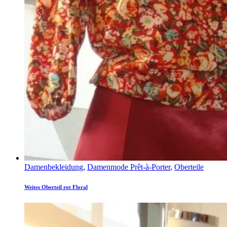
Damenbekleidung
,
Damenmode Prêt-à-Porter
,
Oberteile
Weites Oberteil rot Floral