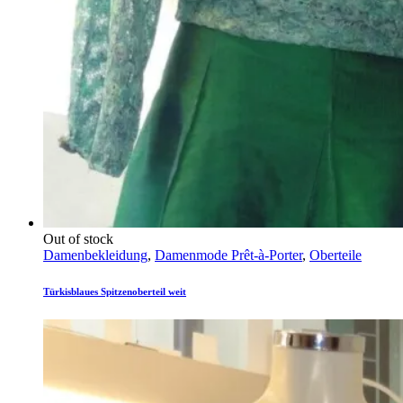
Out of stock
Damenbekleidung
,
Damenmode Prêt-à-Porter
,
Oberteile
Türkisblaues Spitzenoberteil weit