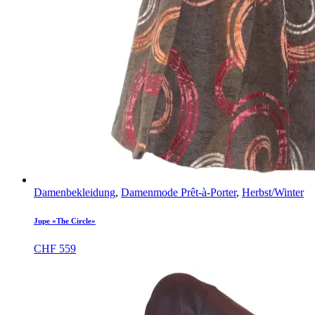
Damenbekleidung
,
Damenmode Prêt-à-Porter
,
Herbst/Winter
Jupe «The Circle»
CHF
559