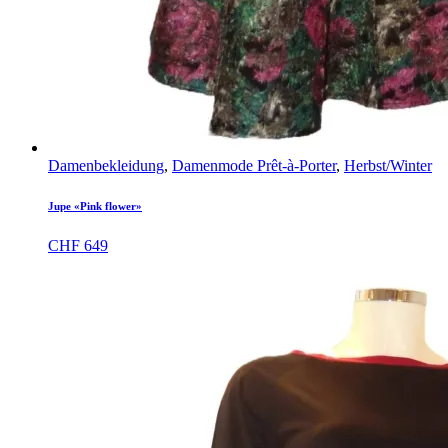
Damenbekleidung
,
Damenmode Prêt-à-Porter
,
Herbst/Winter
Jupe «Pink flower»
CHF
649