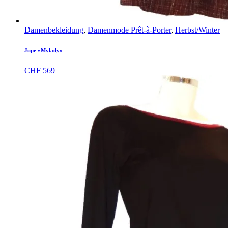
Damenbekleidung
,
Damenmode Prêt-à-Porter
,
Herbst/Winter
Jupe «Mylady»
CHF
569