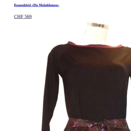
Damenkleid «Die Mohnblumen»
CHF
569