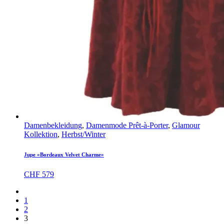
Damenbekleidung
,
Damenmode Prêt-à-Porter
,
Glamour
Kollektion
,
Herbst/Winter
Jupe «Bordeaux Velvet Charme»
CHF
579
1
2
3