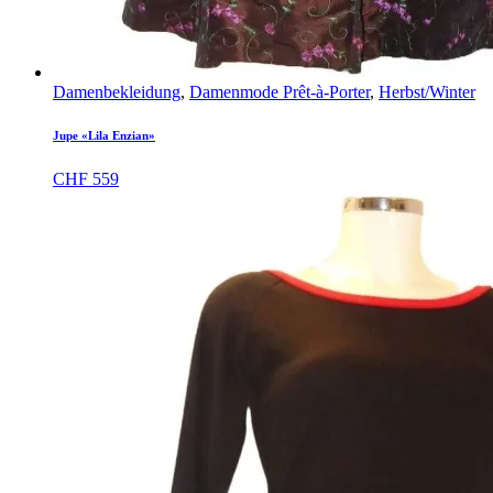
Damenbekleidung
,
Damenmode Prêt-à-Porter
,
Herbst/Winter
Jupe «Lila Enzian»
CHF
559