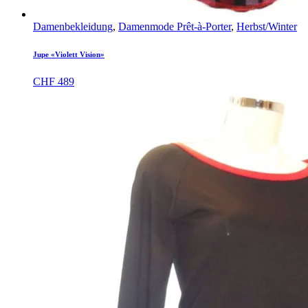
Damenbekleidung
,
Damenmode Prêt-à-Porter
,
Herbst/Winter
Jupe «Violett Vision»
CHF
489