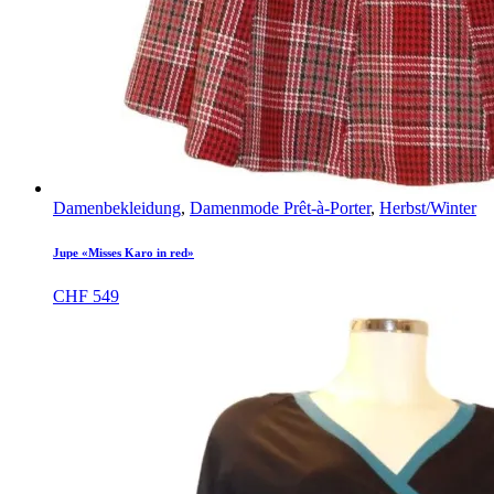
Damenbekleidung
,
Damenmode Prêt-à-Porter
,
Herbst/Winter
Jupe «Misses Karo in red»
CHF
549