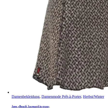
Damenbekleidung
,
Damenmode Prêt-à-Porter
,
Herbst/Winter
Jupe «Bouclé Jacquard in grau»