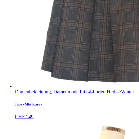
Damenbekleidung
,
Damenmode Prêt-à-Porter
,
Herbst/Winter
Jupe «Miss Karo»
CHF
549