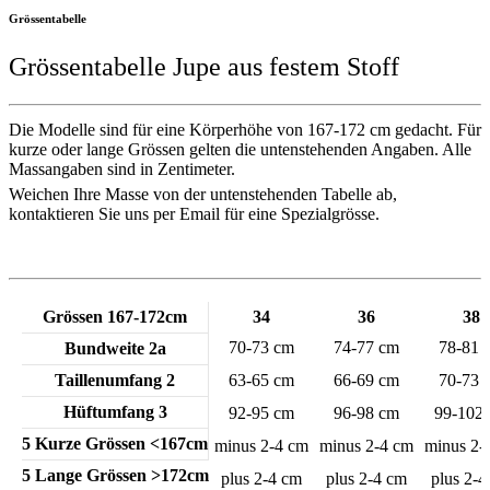
Grössentabelle
Grössentabelle Jupe aus festem Stoff
Die Modelle sind für eine Körperhöhe von 167-172 cm gedacht. Für
kurze oder lange Grössen gelten die untenstehenden Angaben. Alle
Massangaben sind in Zentimeter.
Weichen Ihre Masse von der untenstehenden Tabelle ab,
kontaktieren Sie uns per Email für eine Spezialgrösse.
Grössen 167-172cm
34
36
38
70-73 cm
74-77 cm
78-81 
Bundweite 2a
Taillenumfang 2
63-65 cm
66-69 cm
70-73 
Hüftumfang 3
92-95 cm
96-98 cm
99-102
5 Kurze Grössen <167cm
minus 2-4 cm
minus 2-4 cm
minus 2-
5 Lange Grössen >172cm
plus 2-4 cm
plus 2-4 cm
plus 2-4