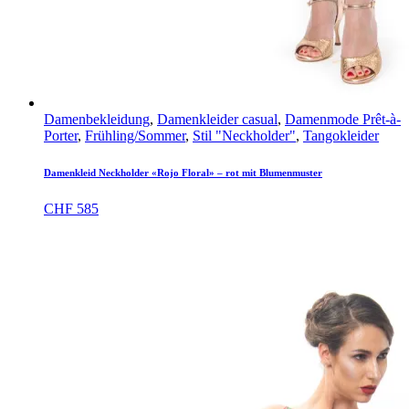
Damenbekleidung
,
Damenkleider casual
,
Damenmode Prêt-à-
Porter
,
Frühling/Sommer
,
Stil "Neckholder"
,
Tangokleider
Damenkleid Neckholder «Rojo Floral» – rot mit Blumenmuster
CHF
585