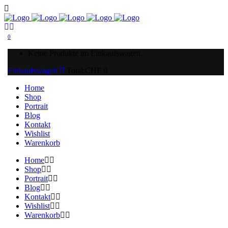
0
Keine Produkte im Einkaufswagen.
Einkaufswagen
Total:
CHF
0
Home
Shop
Portrait
Blog
Kontakt
Wishlist
Warenkorb
Home
Shop
Portrait
Blog
Kontakt
Wishlist
Warenkorb