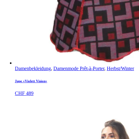
Damenbekleidung
,
Damenmode Prêt-à-Porter
,
Herbst/Winter
Jupe «Violett Vision»
CHF
489