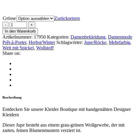
Grösse
Zurücksetzen
In den Warenkorb
Artikelnummer:
17950
Kategorien:
Damenbekleidung
,
Damenmode
Prêt-à-Porter
,
Herbst/Winter
Schlagwörter:
Jupe/Röcke
,
Mehrfarbig
,
Weit mit Spickel
,
Wollstoff
Share on:
Beschreibung
Entdecken Sie unsere Kleider Boutique mit handgenähten Designer
Kleidern
Dieser Jupe besteht aus einem grau-grünen Wollgewebe, der mit
zarten, feinen Blumenmustern verziert ist.