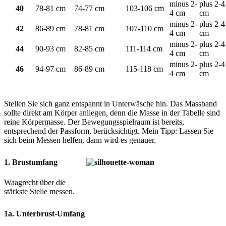
minus 2-
plus 2-4
40
78-81 cm
74-77 cm
103-106 cm
4 cm
cm
minus 2-
plus 2-4
42
86-89 cm
78-81 cm
107-110 cm
4 cm
cm
minus 2-
plus 2-4
44
90-93 cm
82-85 cm
111-114 cm
4 cm
cm
minus 2-
plus 2-4
46
94-97 cm
86-89 cm
115-118 cm
4 cm
cm
Stellen Sie sich ganz entspannt in Unterwäsche hin. Das Massband
sollte direkt am Körper anliegen, denn die Masse in der Tabelle sind
reine Körpermasse. Der Bewegungsspielraum ist bereits,
entsprechend der Passform, berücksichtigt. Mein Tipp: Lassen Sie
sich beim Messen helfen, dann wird es genauer.
1. Brustumfang
Waagrecht über die
stärkste Stelle messen.
1a. Unterbrust-Umfang