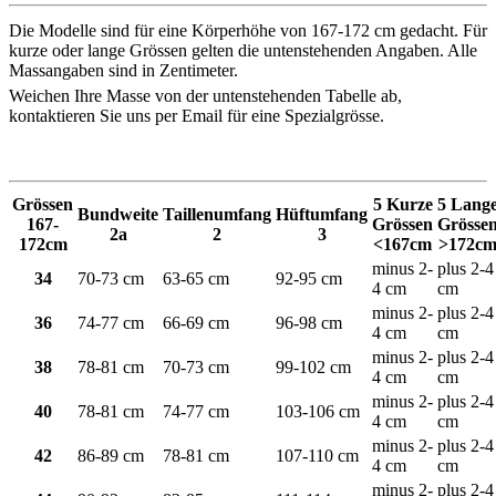
Die Modelle sind für eine Körperhöhe von 167-172 cm gedacht. Für
kurze oder lange Grössen gelten die untenstehenden Angaben. Alle
Massangaben sind in Zentimeter.
Weichen Ihre Masse von der untenstehenden Tabelle ab,
kontaktieren Sie uns per Email für eine Spezialgrösse.
Grössen
5 Kurze
5 Lang
Bundweite
Taillenumfang
Hüftumfang
167-
Grössen
Grösse
2a
2
3
172cm
<167cm
>172c
minus 2-
plus 2-4
34
70-73 cm
63-65 cm
92-95 cm
4 cm
cm
minus 2-
plus 2-4
36
74-77 cm
66-69 cm
96-98 cm
4 cm
cm
minus 2-
plus 2-4
38
78-81 cm
70-73 cm
99-102 cm
4 cm
cm
minus 2-
plus 2-4
40
78-81 cm
74-77 cm
103-106 cm
4 cm
cm
minus 2-
plus 2-4
42
86-89 cm
78-81 cm
107-110 cm
4 cm
cm
minus 2-
plus 2-4