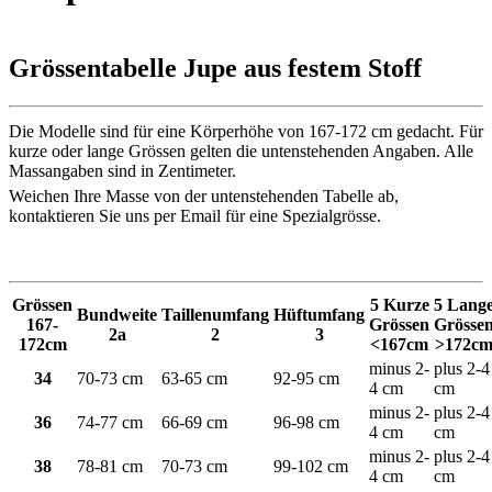
Grössentabelle Jupe aus festem Stoff
Die Modelle sind für eine Körperhöhe von 167-172 cm gedacht. Für
kurze oder lange Grössen gelten die untenstehenden Angaben. Alle
Massangaben sind in Zentimeter.
Weichen Ihre Masse von der untenstehenden Tabelle ab,
kontaktieren Sie uns per Email für eine Spezialgrösse.
Grössen
5 Kurze
5 Lang
Bundweite
Taillenumfang
Hüftumfang
167-
Grössen
Grösse
2a
2
3
172cm
<167cm
>172c
minus 2-
plus 2-4
34
70-73 cm
63-65 cm
92-95 cm
4 cm
cm
minus 2-
plus 2-4
36
74-77 cm
66-69 cm
96-98 cm
4 cm
cm
minus 2-
plus 2-4
38
78-81 cm
70-73 cm
99-102 cm
4 cm
cm