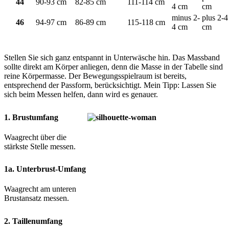
44
90-93 cm
82-85 cm
111-114 cm
4 cm
cm
minus 2-
plus 2-4
46
94-97 cm
86-89 cm
115-118 cm
4 cm
cm
Stellen Sie sich ganz entspannt in Unterwäsche hin. Das Massband
sollte direkt am Körper anliegen, denn die Masse in der Tabelle sind
reine Körpermasse. Der Bewegungsspielraum ist bereits,
entsprechend der Passform, berücksichtigt. Mein Tipp: Lassen Sie
sich beim Messen helfen, dann wird es genauer.
1. Brustumfang
Waagrecht über die
stärkste Stelle messen.
1a. Unterbrust-Umfang
Waagrecht am unteren
Brustansatz messen.
2. Taillenumfang