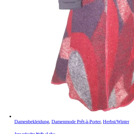
Damenbekleidung
,
Damenmode Prêt-à-Porter
,
Herbst/Winter
Jupe gekochte Wolle «Leila»