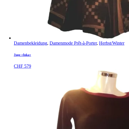
Damenbekleidung
,
Damenmode Prêt-à-Porter
,
Herbst/Winter
Jupe «Inka»
CHF
579