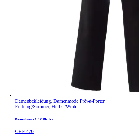
Damenbekleidung
,
Damenmode Prêt-à-Porter
,
Frühling/Sommer
,
Herbst/Winter
Damenhose «CBY Black»
CHF
479