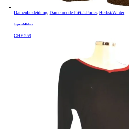
Damenbekleidung
,
Damenmode Prêt-à-Porter
,
Herbst/Winter
Jupe «Mirka»
CHF
559