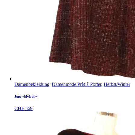
Damenbekleidung
,
Damenmode Prêt-à-Porter
,
Herbst/Winter
Jupe «Mylady»
CHF
569