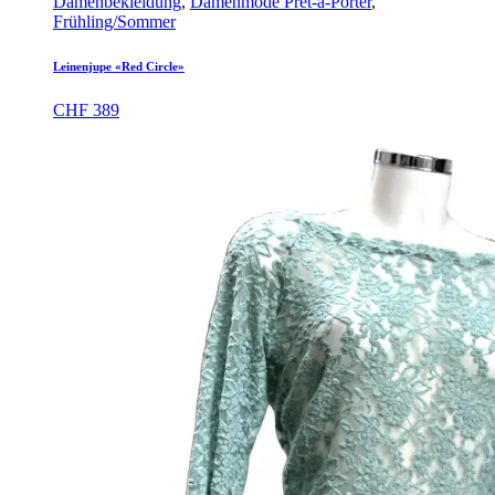
Damenbekleidung
,
Damenmode Prêt-à-Porter
,
Frühling/Sommer
Leinenjupe «Red Circle»
CHF
389