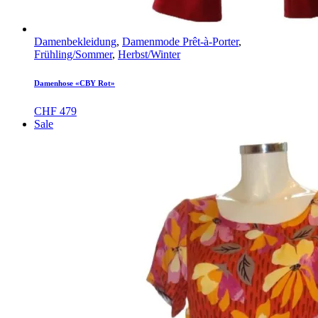
Damenbekleidung
,
Damenmode Prêt-à-Porter
,
Frühling/Sommer
,
Herbst/Winter
Damenhose «CBY Rot»
CHF
479
Sale