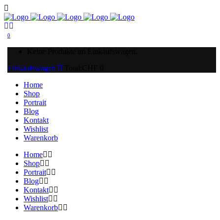
0
Keine Produkte im Einkaufswagen.
Einkaufswagen
Total:
CHF
0
Home
Shop
Portrait
Blog
Kontakt
Wishlist
Warenkorb
Home
Shop
Portrait
Blog
Kontakt
Wishlist
Warenkorb