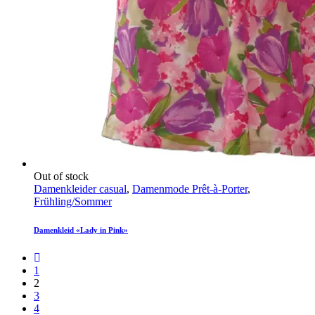
Out of stock
Damenkleider casual
,
Damenmode Prêt-à-Porter
,
Frühling/Sommer
Damenkleid «Lady in Pink»
1
2
3
4