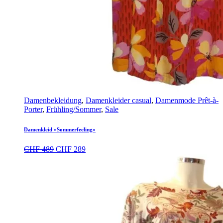
Damenbekleidung
,
Damenkleider casual
,
Damenmode Prêt-à-
Porter
,
Frühling/Sommer
,
Sale
Damenkleid «Sommerfeeling»
Ursprünglicher
Aktueller
CHF
489
CHF
289
Preis
Preis
war:
ist:
CHF 489
CHF 289.