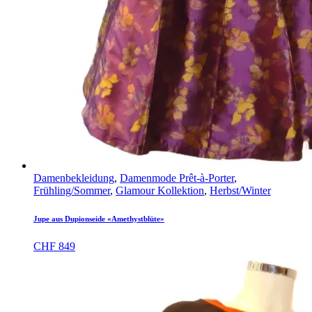
Damenbekleidung
,
Damenmode Prêt-à-Porter
,
Frühling/Sommer
,
Glamour Kollektion
,
Herbst/Winter
Jupe aus Dupionseide «Amethystblüte»
CHF
849