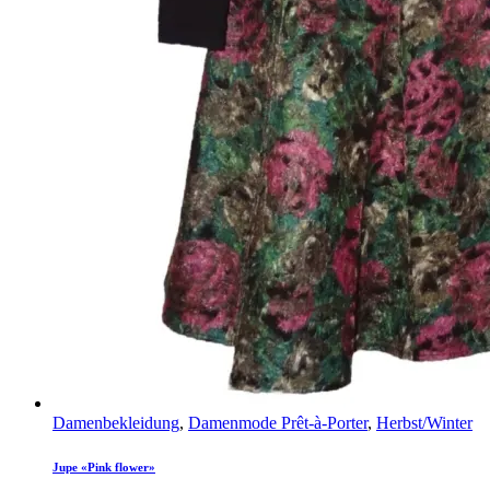
Damenbekleidung
,
Damenmode Prêt-à-Porter
,
Herbst/Winter
Jupe «Pink flower»