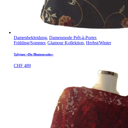
Damenbekleidung
,
Damenmode Prêt-à-Porter
,
Frühling/Sommer
,
Glamour Kollektion
,
Herbst/Winter
Taftjupe «Die Blumenranke»
CHF
489