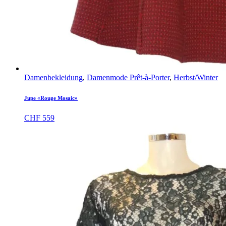
Damenbekleidung
,
Damenmode Prêt-à-Porter
,
Herbst/Winter
Jupe «Rouge Mosaic»
CHF
559