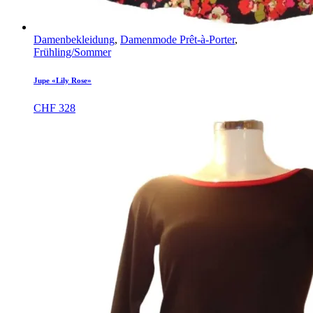
Damenbekleidung
,
Damenmode Prêt-à-Porter
,
Frühling/Sommer
Jupe «Lily Rose»
CHF
328