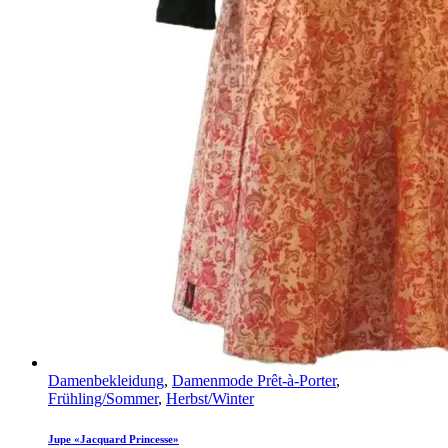
Damenbekleidung
,
Damenmode Prêt-à-Porter
,
Frühling/Sommer
,
Herbst/Winter
Jupe «Jacquard Princesse»