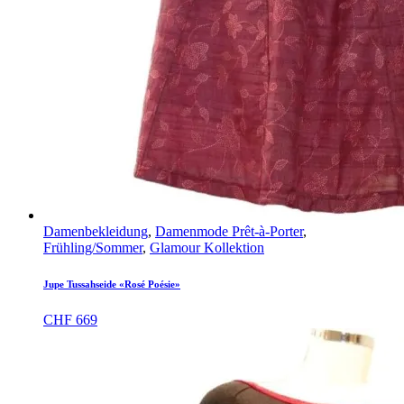
Damenbekleidung
,
Damenmode Prêt-à-Porter
,
Frühling/Sommer
,
Glamour Kollektion
Jupe Tussahseide «Rosé Poésie»
CHF
669