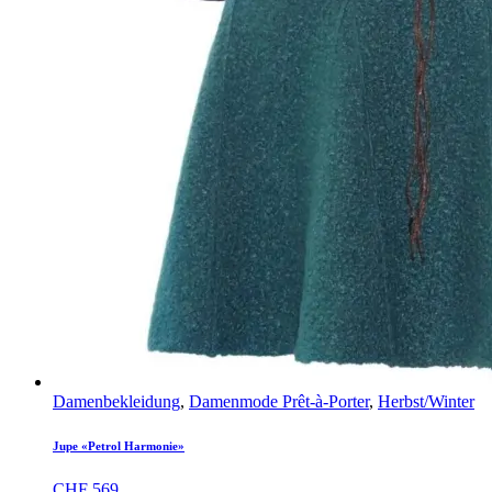
Damenbekleidung
,
Damenmode Prêt-à-Porter
,
Herbst/Winter
Jupe «Petrol Harmonie»
CHF
569