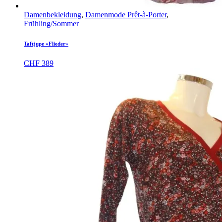
Damenbekleidung
,
Damenmode Prêt-à-Porter
,
Frühling/Sommer
Taftjupe «Flieder»
CHF
389