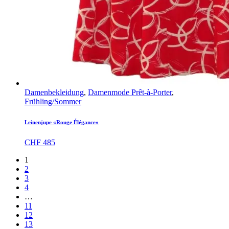
Damenbekleidung
,
Damenmode Prêt-à-Porter
,
Frühling/Sommer
Leinenjupe «Rouge Élégance»
CHF
485
1
2
3
4
…
11
12
13