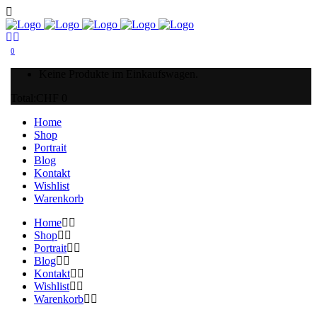
0
Keine Produkte im Einkaufswagen.
Total:
CHF
0
Home
Shop
Portrait
Blog
Kontakt
Wishlist
Warenkorb
Home
Shop
Portrait
Blog
Kontakt
Wishlist
Warenkorb