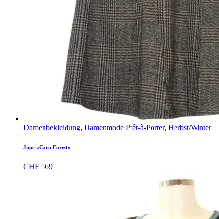
Damenbekleidung
,
Damenmode Prêt-à-Porter
,
Herbst/Winter
Jupe «Caro Forest»
CHF
569