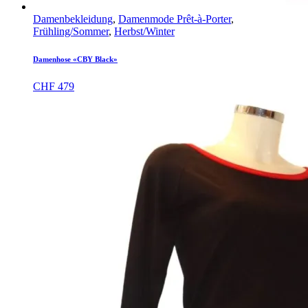
Damenbekleidung
,
Damenmode Prêt-à-Porter
,
Frühling/Sommer
,
Herbst/Winter
Damenhose «CBY Black»
CHF
479