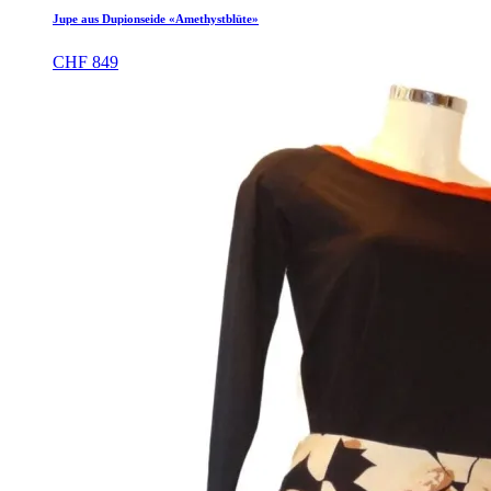
Jupe aus Dupionseide «Amethystblüte»
CHF
849