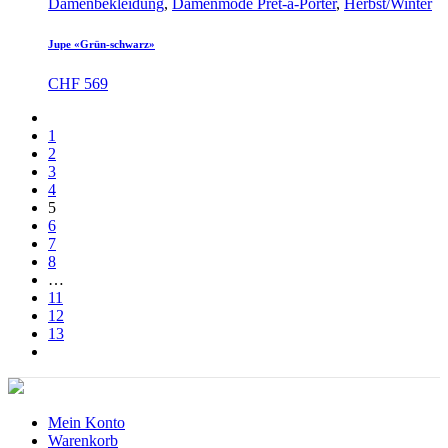
Damenbekleidung
,
Damenmode Prêt-à-Porter
,
Herbst/Winter
Jupe «Grün-schwarz»
CHF
569
1
2
3
4
5
6
7
8
…
11
12
13
Mein Konto
Warenkorb