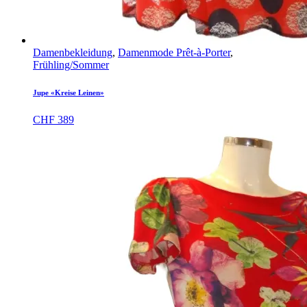
Damenbekleidung
,
Damenmode Prêt-à-Porter
,
Frühling/Sommer
Jupe «Kreise Leinen»
CHF
389