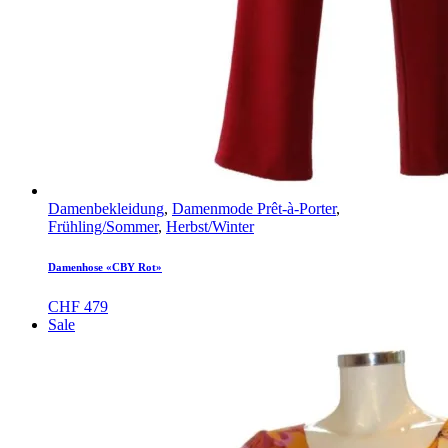
Damenbekleidung
,
Damenmode Prêt-à-Porter
,
Frühling/Sommer
,
Herbst/Winter
Damenhose «CBY Rot»
CHF
479
Sale