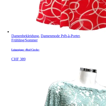
Damenbekleidung
,
Damenmode Prêt-à-Porter
,
Frühling/Sommer
Leinenjupe «Red Circle»
CHF
389