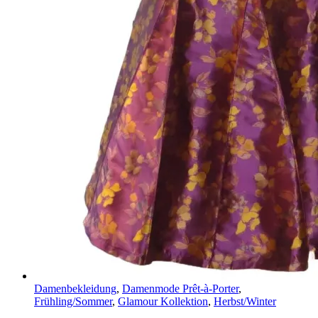
Damenbekleidung
,
Damenmode Prêt-à-Porter
,
Frühling/Sommer
,
Glamour Kollektion
,
Herbst/Winter