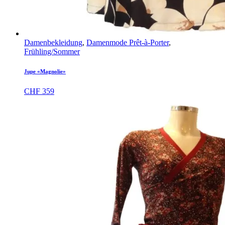
Damenbekleidung
,
Damenmode Prêt-à-Porter
,
Frühling/Sommer
Jupe «Magnolie»
CHF
359