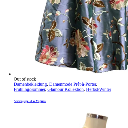
Out of stock
Damenbekleidung
,
Damenmode Prêt-à-Porter
,
Frühling/Sommer
,
Glamour Kollektion
,
Herbst/Winter
Seidenjupe «La Vague»