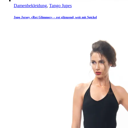
Damenbekleidung
,
Tango Jupes
Jupe Jersey «Rot Glimmer» – rot glänzend, weit mit Spickel