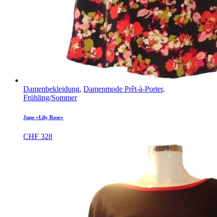
Damenbekleidung
,
Damenmode Prêt-à-Porter
,
Frühling/Sommer
Jupe «Lily Rose»
CHF
328