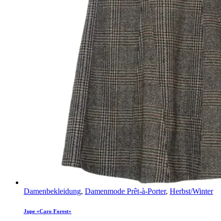
Damenbekleidung
,
Damenmode Prêt-à-Porter
,
Herbst/Winter
Jupe «Caro Forest»