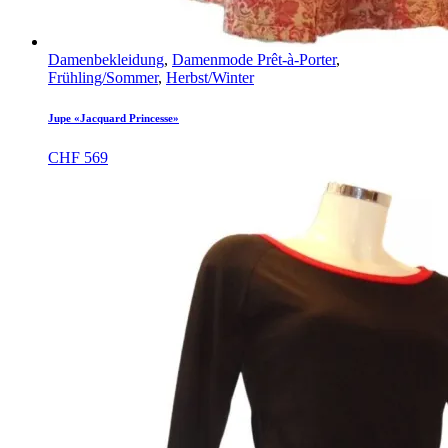
Damenbekleidung
,
Damenmode Prêt-à-Porter
,
Frühling/Sommer
,
Herbst/Winter
Jupe «Jacquard Princesse»
CHF
569