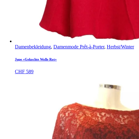
Damenbekleidung
,
Damenmode Prêt-à-Porter
,
Herbst/Winter
Jupe «Gekochte Wolle Rot»
CHF
589