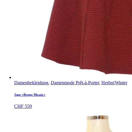
Damenbekleidung
,
Damenmode Prêt-à-Porter
,
Herbst/Winter
Jupe «Rouge Mosaic»
CHF
559