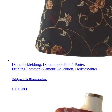
Damenbekleidung
,
Damenmode Prêt-à-Porter
,
Frühling/Sommer
,
Glamour Kollektion
,
Herbst/Winter
Taftjupe «Die Blumenranke»
CHF
489