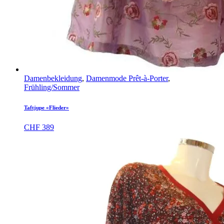
Damenbekleidung
,
Damenmode Prêt-à-Porter
,
Frühling/Sommer
Taftjupe «Flieder»
CHF
389