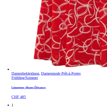
Damenbekleidung
,
Damenmode Prêt-à-Porter
,
Frühling/Sommer
Leinenjupe «Rouge Élégance»
CHF
485
1