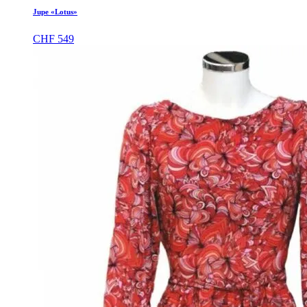
Jupe «Lotus»
CHF
549