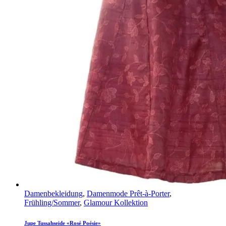
Damenbekleidung
,
Damenmode Prêt-à-Porter
,
Frühling/Sommer
,
Glamour Kollektion
Jupe Tussahseide «Rosé Poésie»