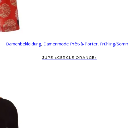
Damenbekleidung
,
Damenmode Prêt-à-Porter
,
Frühling/Som
JUPE «CERCLE ORANGE»