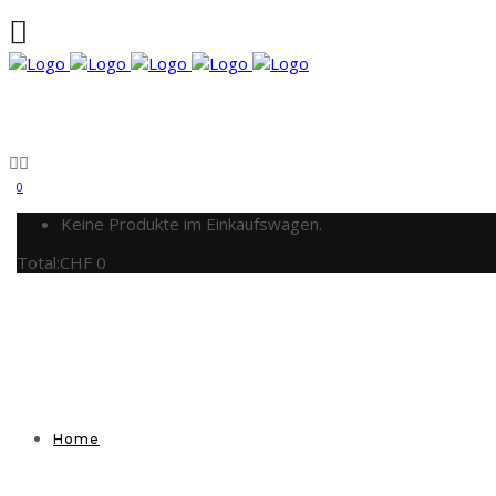
0
Keine Produkte im Einkaufswagen.
Total:
CHF
0
Home