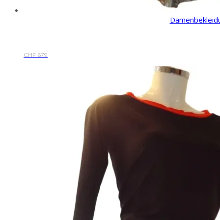
Damenbekleid
CHF
679