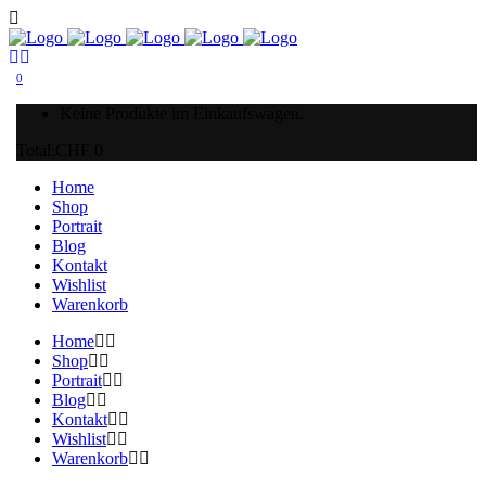
0
Keine Produkte im Einkaufswagen.
Total:
CHF
0
Home
Shop
Portrait
Blog
Kontakt
Wishlist
Warenkorb
Home
Shop
Portrait
Blog
Kontakt
Wishlist
Warenkorb