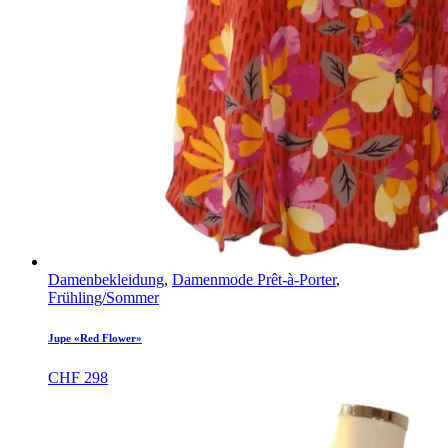
Damenbekleidung
,
Damenmode Prêt-à-Porter
,
Frühling/Sommer
Jupe «Red Flower»
CHF
298