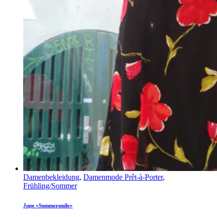
Damenbekleidung
,
Damenmode Prêt-à-Porter
,
Frühling/Sommer
Jupe «Summersmile»