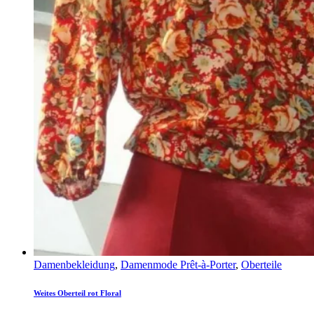
Damenbekleidung
,
Damenmode Prêt-à-Porter
,
Oberteile
Weites Oberteil rot Floral