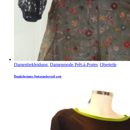
Damenbekleidung
,
Damenmode Prêt-à-Porter
,
Oberteile
Dunkelgrünes Spitzenoberteil weit