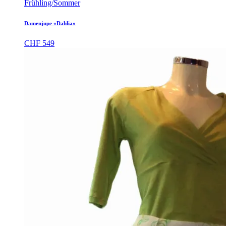
Frühling/Sommer
Damenjupe «Dahlia»
CHF
549