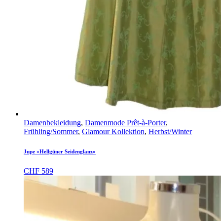
Damenbekleidung
,
Damenmode Prêt-à-Porter
,
Frühling/Sommer
,
Glamour Kollektion
,
Herbst/Winter
Jupe «Hellgüner Seidenglanz»
CHF
589