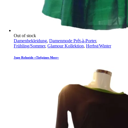
Out of stock
Damenbekleidung
,
Damenmode Prêt-à-Porter
,
Frühling/Sommer
,
Glamour Kollektion
,
Herbst/Winter
Jupe Rohseide «Tiefgünes Meer»