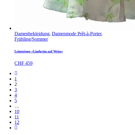
Damenbekleidung
,
Damenmode Prêt-à-Porter
,
Frühling/Sommer
Leinenjupe «Lindgrün auf Weiss»
CHF
459
1
2
3
4
5
…
10
11
12