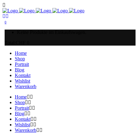
0
Keine Produkte im Einkaufswagen.
Total:
CHF
0
Home
Shop
Portrait
Blog
Kontakt
Wishlist
Warenkorb
Home
Shop
Portrait
Blog
Kontakt
Wishlist
Warenkorb