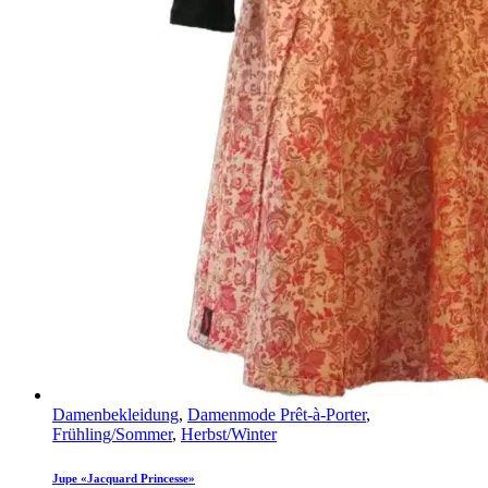
Damenbekleidung
,
Damenmode Prêt-à-Porter
,
Frühling/Sommer
,
Herbst/Winter
Jupe «Jacquard Princesse»