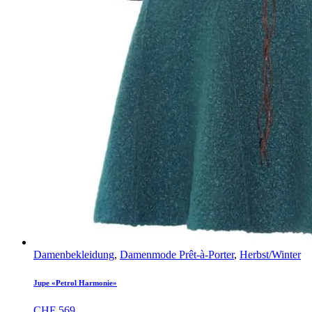
Damenbekleidung
,
Damenmode Prêt-à-Porter
,
Herbst/Winter
Jupe «Petrol Harmonie»
CHF
569