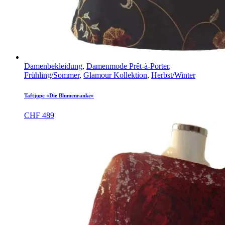
Damenbekleidung
,
Damenmode Prêt-à-Porter
,
Frühling/Sommer
,
Glamour Kollektion
,
Herbst/Winter
Taftjupe «Die Blumenranke»
CHF
489