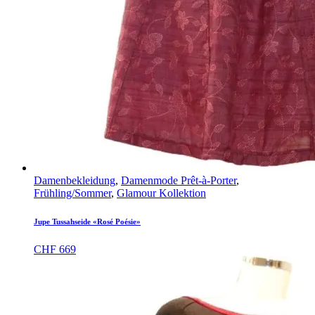
Damenbekleidung
,
Damenmode Prêt-à-Porter
,
Frühling/Sommer
,
Glamour Kollektion
Jupe Tussahseide «Rosé Poésie»
CHF
669