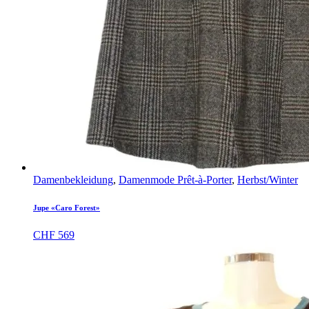
Damenbekleidung
,
Damenmode Prêt-à-Porter
,
Herbst/Winter
Jupe «Caro Forest»
CHF
569