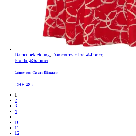
Damenbekleidung
,
Damenmode Prêt-à-Porter
,
Frühling/Sommer
Leinenjupe «Rouge Élégance»
CHF
485
1
2
3
4
…
10
11
12