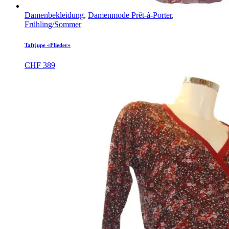
Damenbekleidung
,
Damenmode Prêt-à-Porter
,
Frühling/Sommer
Taftjupe «Flieder»
CHF
389