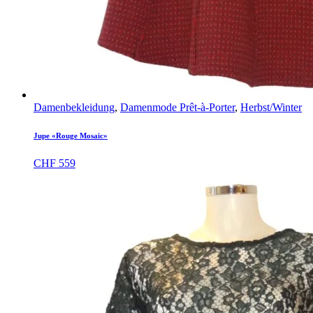
Damenbekleidung
,
Damenmode Prêt-à-Porter
,
Herbst/Winter
Jupe «Rouge Mosaic»
CHF
559