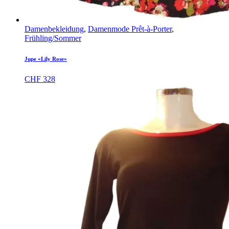
Damenbekleidung
,
Damenmode Prêt-à-Porter
,
Frühling/Sommer
Jupe «Lily Rose»
CHF
328