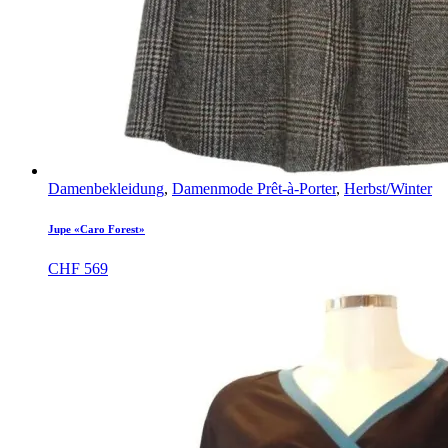
Damenbekleidung
,
Damenmode Prêt-à-Porter
,
Herbst/Winter
Jupe «Caro Forest»
CHF
569