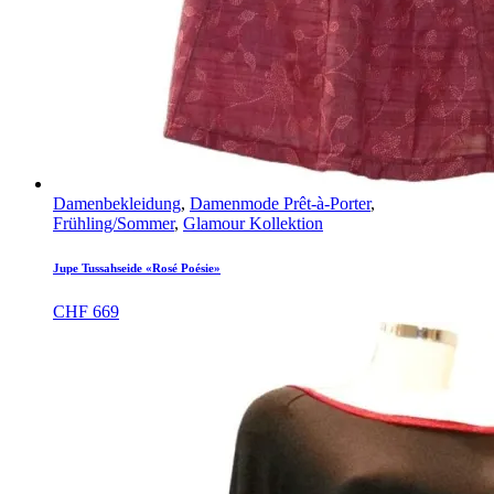
Damenbekleidung
,
Damenmode Prêt-à-Porter
,
Frühling/Sommer
,
Glamour Kollektion
Jupe Tussahseide «Rosé Poésie»
CHF
669