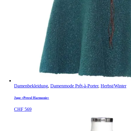
Damenbekleidung
,
Damenmode Prêt-à-Porter
,
Herbst/Winter
Jupe «Petrol Harmonie»
CHF
569