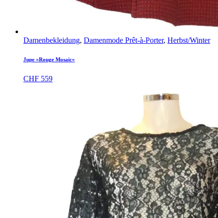
Damenbekleidung
,
Damenmode Prêt-à-Porter
,
Herbst/Winter
Jupe «Rouge Mosaic»
CHF
559