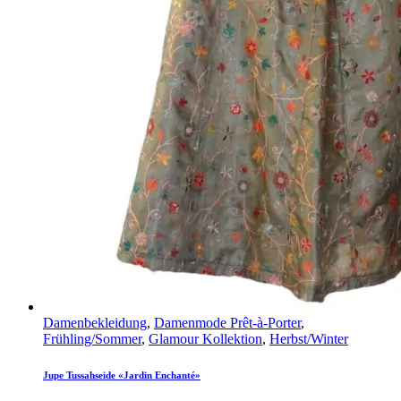
Damenbekleidung
,
Damenmode Prêt-à-Porter
,
Frühling/Sommer
,
Glamour Kollektion
,
Herbst/Winter
Jupe Tussahseide «Jardin Enchanté»