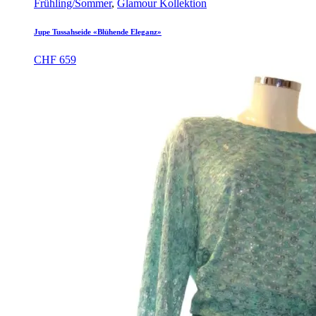
Frühling/Sommer
,
Glamour Kollektion
Jupe Tussahseide «Blühende Eleganz»
CHF
659