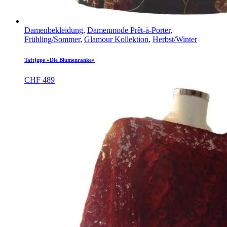
Damenbekleidung
,
Damenmode Prêt-à-Porter
,
Frühling/Sommer
,
Glamour Kollektion
,
Herbst/Winter
Taftjupe «Die Blumenranke»
CHF
489