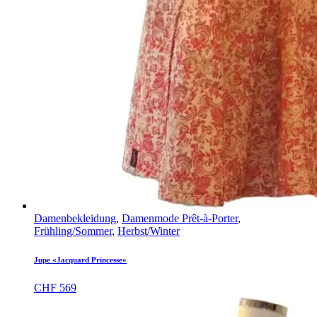
Damenbekleidung
,
Damenmode Prêt-à-Porter
,
Frühling/Sommer
,
Herbst/Winter
Jupe «Jacquard Princesse»
CHF
569