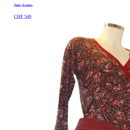
Jupe «Lotus»
CHF
549