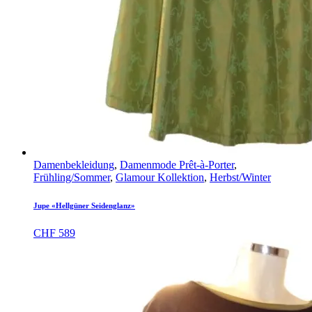
Damenbekleidung
,
Damenmode Prêt-à-Porter
,
Frühling/Sommer
,
Glamour Kollektion
,
Herbst/Winter
Jupe «Hellgüner Seidenglanz»
CHF
589