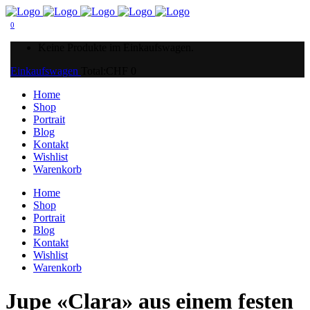
0
Keine Produkte im Einkaufswagen.
Einkaufswagen
Total:
CHF
0
Home
Shop
Portrait
Blog
Kontakt
Wishlist
Warenkorb
Home
Shop
Portrait
Blog
Kontakt
Wishlist
Warenkorb
Jupe «Clara» aus einem festen