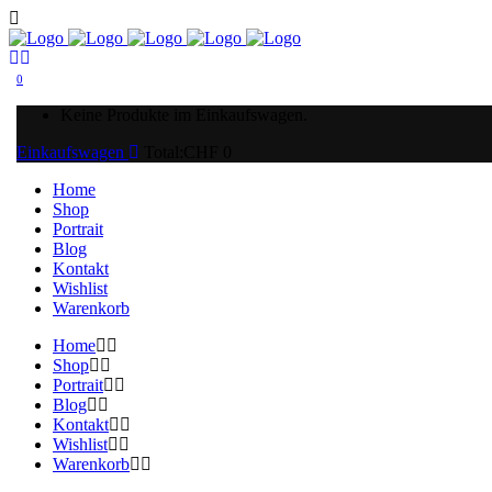
0
Keine Produkte im Einkaufswagen.
Einkaufswagen
Total:
CHF
0
Home
Shop
Portrait
Blog
Kontakt
Wishlist
Warenkorb
Home
Shop
Portrait
Blog
Kontakt
Wishlist
Warenkorb