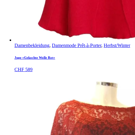
Damenbekleidung
,
Damenmode Prêt-à-Porter
,
Herbst/Winter
Jupe «Gekochte Wolle Rot»
CHF
589