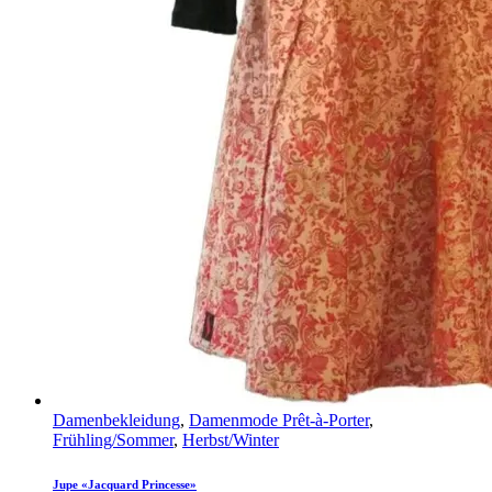
Damenbekleidung
,
Damenmode Prêt-à-Porter
,
Frühling/Sommer
,
Herbst/Winter
Jupe «Jacquard Princesse»