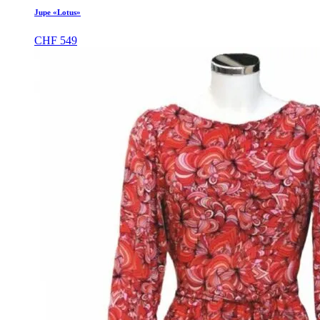
Jupe «Lotus»
CHF
549