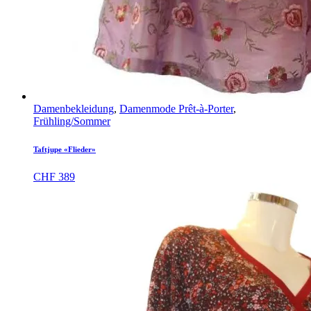
Damenbekleidung
,
Damenmode Prêt-à-Porter
,
Frühling/Sommer
Taftjupe «Flieder»
CHF
389