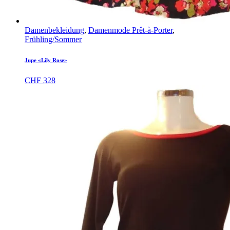
Damenbekleidung
,
Damenmode Prêt-à-Porter
,
Frühling/Sommer
Jupe «Lily Rose»
CHF
328