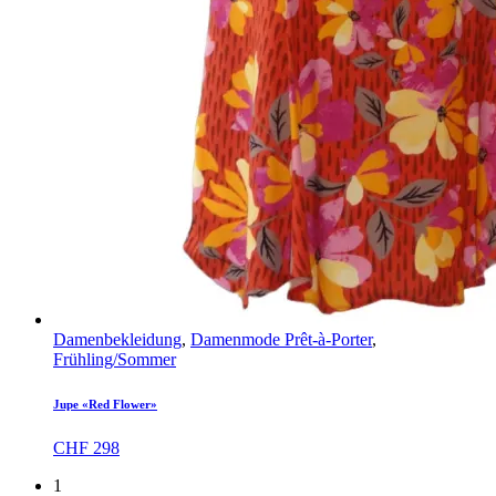
Damenbekleidung
,
Damenmode Prêt-à-Porter
,
Frühling/Sommer
Jupe «Red Flower»
CHF
298
1