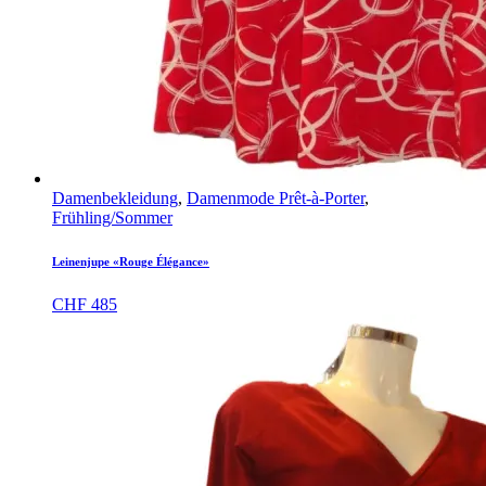
Damenbekleidung
,
Damenmode Prêt-à-Porter
,
Frühling/Sommer
Leinenjupe «Rouge Élégance»
CHF
485