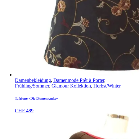
Damenbekleidung
,
Damenmode Prêt-à-Porter
,
Frühling/Sommer
,
Glamour Kollektion
,
Herbst/Winter
Taftjupe «Die Blumenranke»
CHF
489