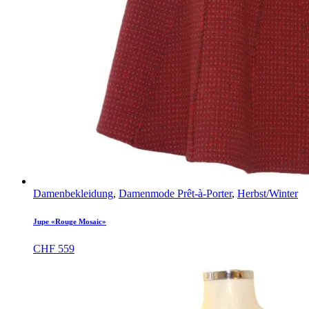
Damenbekleidung
,
Damenmode Prêt-à-Porter
,
Herbst/Winter
Jupe «Rouge Mosaic»
CHF
559