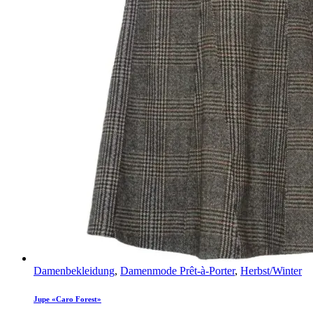
Damenbekleidung
,
Damenmode Prêt-à-Porter
,
Herbst/Winter
Jupe «Caro Forest»