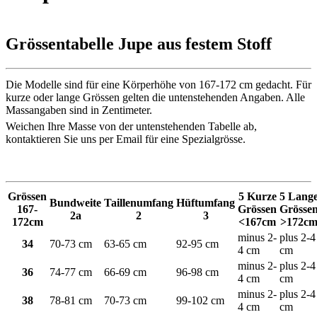
Grössentabelle Jupe aus festem Stoff
Die Modelle sind für eine Körperhöhe von 167-172 cm gedacht. Für
kurze oder lange Grössen gelten die untenstehenden Angaben. Alle
Massangaben sind in Zentimeter.
Weichen Ihre Masse von der untenstehenden Tabelle ab,
kontaktieren Sie uns per Email für eine Spezialgrösse.
Grössen
5 Kurze
5 Lang
Bundweite
Taillenumfang
Hüftumfang
167-
Grössen
Grösse
2a
2
3
172cm
<167cm
>172c
minus 2-
plus 2-4
34
70-73 cm
63-65 cm
92-95 cm
4 cm
cm
minus 2-
plus 2-4
36
74-77 cm
66-69 cm
96-98 cm
4 cm
cm
minus 2-
plus 2-4
38
78-81 cm
70-73 cm
99-102 cm
4 cm
cm