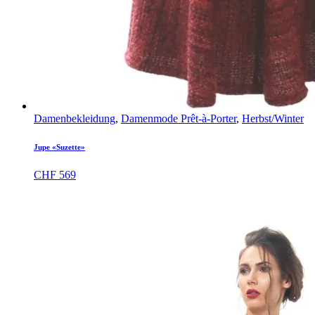
Damenbekleidung
,
Damenmode Prêt-à-Porter
,
Herbst/Winter
Jupe «Suzette»
CHF
569