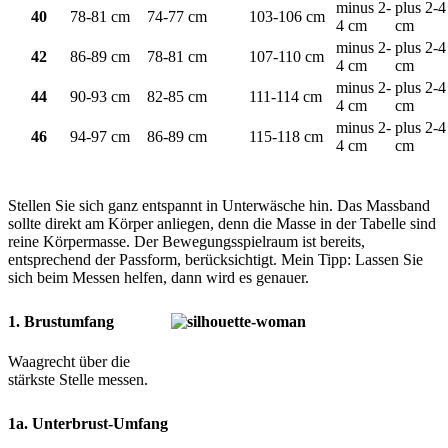
minus 2-
plus 2-4
40
78-81 cm
74-77 cm
103-106 cm
4 cm
cm
minus 2-
plus 2-4
42
86-89 cm
78-81 cm
107-110 cm
4 cm
cm
minus 2-
plus 2-4
44
90-93 cm
82-85 cm
111-114 cm
4 cm
cm
minus 2-
plus 2-4
46
94-97 cm
86-89 cm
115-118 cm
4 cm
cm
Stellen Sie sich ganz entspannt in Unterwäsche hin. Das Massband
sollte direkt am Körper anliegen, denn die Masse in der Tabelle sind
reine Körpermasse. Der Bewegungsspielraum ist bereits,
entsprechend der Passform, berücksichtigt. Mein Tipp: Lassen Sie
sich beim Messen helfen, dann wird es genauer.
1. Brustumfang
Waagrecht über die
stärkste Stelle messen.
1a. Unterbrust-Umfang