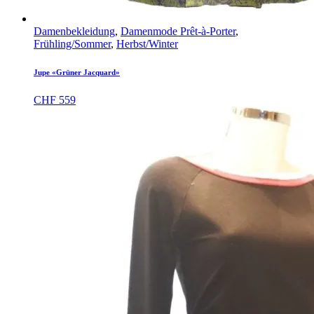
Damenbekleidung
,
Damenmode Prêt-à-Porter
,
Frühling/Sommer
,
Herbst/Winter
Jupe «Grüner Jacquard»
CHF
559