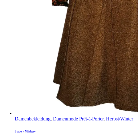
Damenbekleidung
,
Damenmode Prêt-à-Porter
,
Herbst/Winter
Jupe «Mirka»