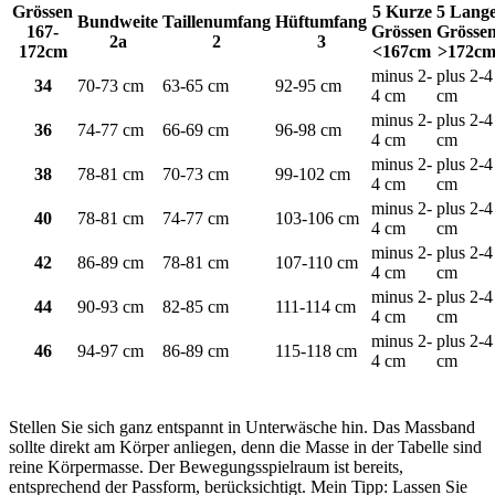
Grössen
5 Kurze
5 Lang
Bundweite
Taillenumfang
Hüftumfang
167-
Grössen
Grösse
2a
2
3
172cm
<167cm
>172c
minus 2-
plus 2-4
34
70-73 cm
63-65 cm
92-95 cm
4 cm
cm
minus 2-
plus 2-4
36
74-77 cm
66-69 cm
96-98 cm
4 cm
cm
minus 2-
plus 2-4
38
78-81 cm
70-73 cm
99-102 cm
4 cm
cm
minus 2-
plus 2-4
40
78-81 cm
74-77 cm
103-106 cm
4 cm
cm
minus 2-
plus 2-4
42
86-89 cm
78-81 cm
107-110 cm
4 cm
cm
minus 2-
plus 2-4
44
90-93 cm
82-85 cm
111-114 cm
4 cm
cm
minus 2-
plus 2-4
46
94-97 cm
86-89 cm
115-118 cm
4 cm
cm
Stellen Sie sich ganz entspannt in Unterwäsche hin. Das Massband
sollte direkt am Körper anliegen, denn die Masse in der Tabelle sind
reine Körpermasse. Der Bewegungsspielraum ist bereits,
entsprechend der Passform, berücksichtigt. Mein Tipp: Lassen Sie