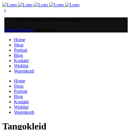
0
Keine Produkte im Einkaufswagen.
Einkaufswagen
Total:
CHF
0
Home
Shop
Portrait
Blog
Kontakt
Wishlist
Warenkorb
Home
Shop
Portrait
Blog
Kontakt
Wishlist
Warenkorb
Tangokleid