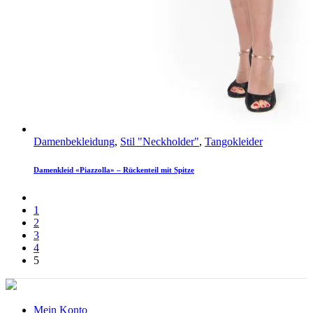
Damenbekleidung
,
Stil "Neckholder"
,
Tangokleider
Damenkleid «Piazzolla» – Rückenteil mit Spitze
1
2
3
4
5
Mein Konto