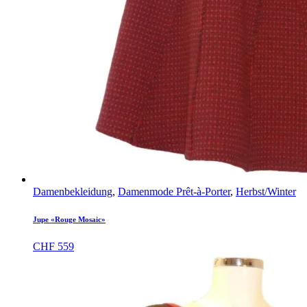
Damenbekleidung
,
Damenmode Prêt-à-Porter
,
Herbst/Winter
Jupe «Rouge Mosaic»
CHF
559