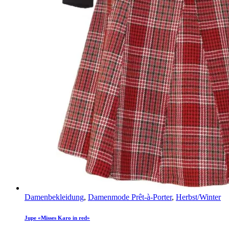
Damenbekleidung
,
Damenmode Prêt-à-Porter
,
Herbst/Winter
Jupe «Misses Karo in red»