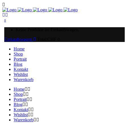
0
Keine Produkte im Einkaufswagen.
Einkaufswagen
Total:
CHF
0
Home
Shop
Portrait
Blog
Kontakt
Wishlist
Warenkorb
Home
Shop
Portrait
Blog
Kontakt
Wishlist
Warenkorb