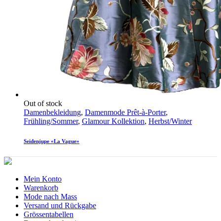
Out of stock
Damenbekleidung
,
Damenmode Prêt-à-Porter
,
Frühling/Sommer
,
Glamour Kollektion
,
Herbst/Winter
Seidenjupe «La Vague»
Mein Konto
Warenkorb
Mode nach Mass
Versand und Rückgabe
Grössentabellen