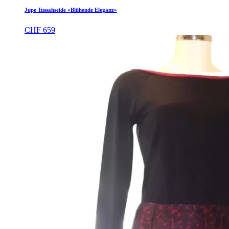
Jupe Tussahseide «Blühende Eleganz»
CHF
659