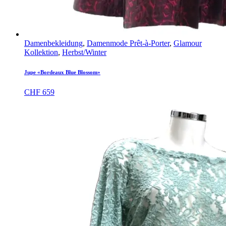
Damenbekleidung
,
Damenmode Prêt-à-Porter
,
Glamour
Kollektion
,
Herbst/Winter
Jupe «Bordeaux Blue Blossom»
CHF
659