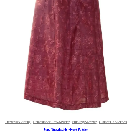
,
,
,
Damenbekleidung
Damenmode Prêt-à-Porter
Frühling/Sommer
Glamour Kollektion
Jupe Tussahseide «Rosé Poésie»