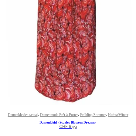
,
,
,
Damenkleider casual
Damenmode Prêt-à-Porter
Frühling/Sommer
Herbst/Winter
Damenkleid «Scarlet Blossom Dreams»
CHF
649