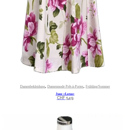
,
,
Damenbekleidung
Damenmode Prêt-à-Porter
Frühling/Sommer
Jupe «Lotus»
CHF
549