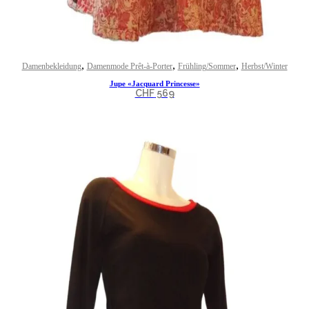
,
,
,
Damenbekleidung
Damenmode Prêt-à-Porter
Frühling/Sommer
Herbst/Winter
Jupe «Jacquard Princesse»
CHF
569