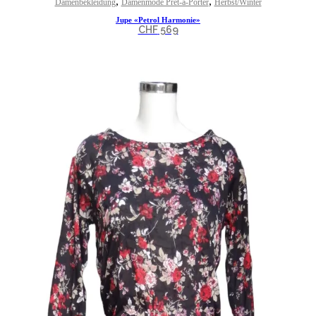
,
,
Damenbekleidung
Damenmode Prêt-à-Porter
Herbst/Winter
Jupe «Petrol Harmonie»
CHF
569