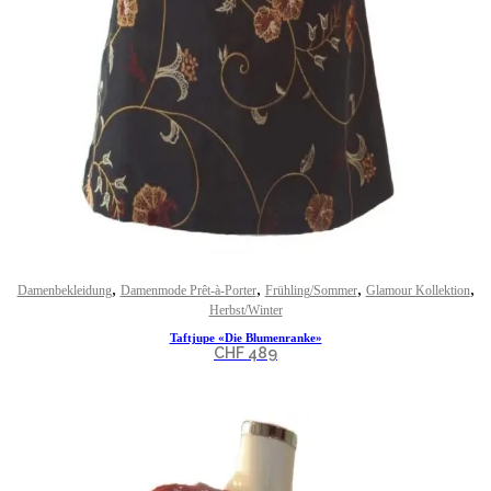
,
,
,
,
Damenbekleidung
Damenmode Prêt-à-Porter
Frühling/Sommer
Glamour Kollektion
Herbst/Winter
Taftjupe «Die Blumenranke»
CHF
489