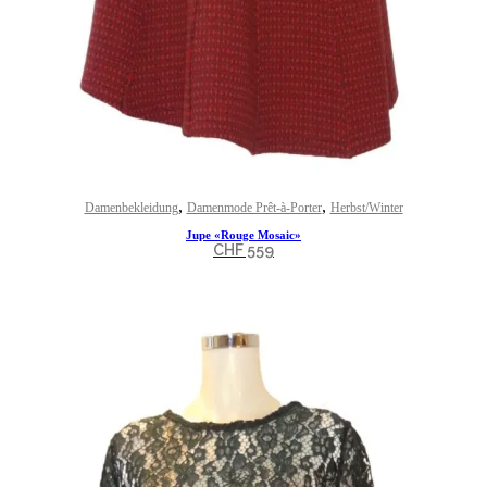
,
,
Damenbekleidung
Damenmode Prêt-à-Porter
Herbst/Winter
Jupe «Rouge Mosaic»
CHF
559