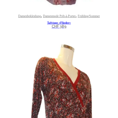
,
,
Damenbekleidung
Damenmode Prêt-à-Porter
Frühling/Sommer
Taftjupe «Flieder»
CHF
389