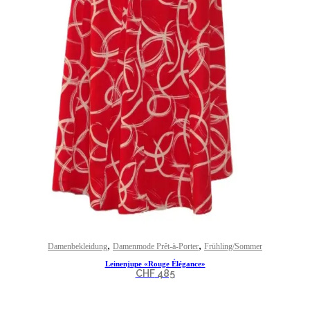
,
,
Damenbekleidung
Damenmode Prêt-à-Porter
Frühling/Sommer
Leinenjupe «Rouge Élégance»
CHF
485