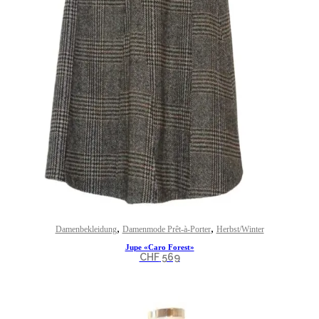
,
,
Damenbekleidung
Damenmode Prêt-à-Porter
Herbst/Winter
Jupe «Caro Forest»
CHF
569