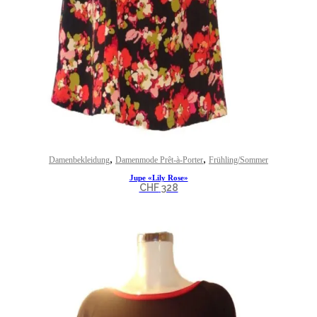
,
,
Damenbekleidung
Damenmode Prêt-à-Porter
Frühling/Sommer
Jupe «Lily Rose»
CHF
328