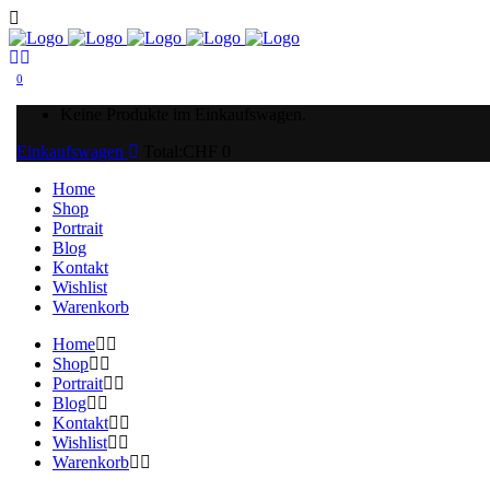
0
Keine Produkte im Einkaufswagen.
Einkaufswagen
Total:
CHF
0
Home
Shop
Portrait
Blog
Kontakt
Wishlist
Warenkorb
Home
Shop
Portrait
Blog
Kontakt
Wishlist
Warenkorb