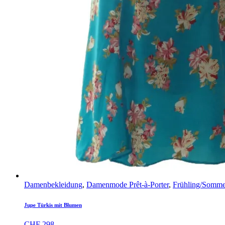
Damenbekleidung
,
Damenmode Prêt-à-Porter
,
Frühling/Somme
Jupe Türkis mit Blumen
CHF
298