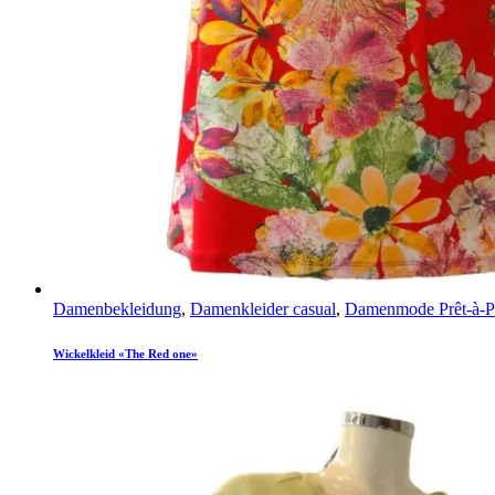
Damenbekleidung
,
Damenkleider casual
,
Damenmode Prêt-à-Po
Wickelkleid «The Red one»