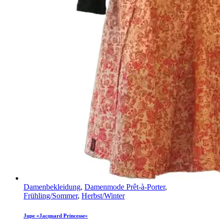
Damenbekleidung
,
Damenmode Prêt-à-Porter
,
Frühling/Sommer
,
Herbst/Winter
Jupe «Jacquard Princesse»