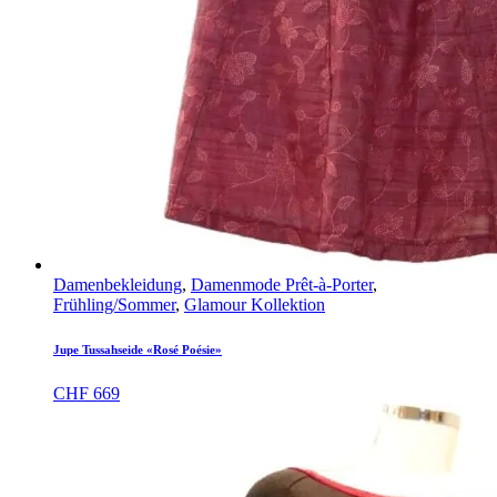
Damenbekleidung
,
Damenmode Prêt-à-Porter
,
Frühling/Sommer
,
Glamour Kollektion
Jupe Tussahseide «Rosé Poésie»
CHF
669