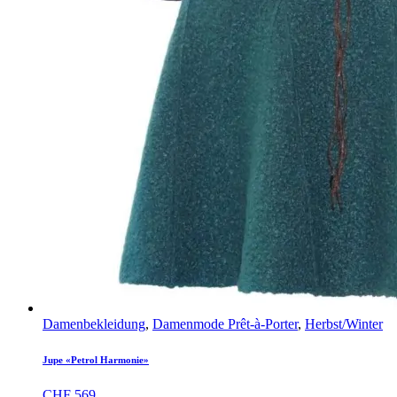
Damenbekleidung
,
Damenmode Prêt-à-Porter
,
Herbst/Winter
Jupe «Petrol Harmonie»
CHF
569