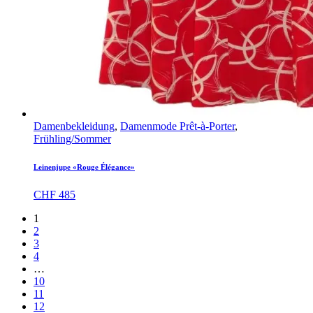
Damenbekleidung
,
Damenmode Prêt-à-Porter
,
Frühling/Sommer
Leinenjupe «Rouge Élégance»
CHF
485
1
2
3
4
…
10
11
12