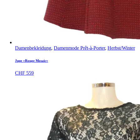
Damenbekleidung
,
Damenmode Prêt-à-Porter
,
Herbst/Winter
Jupe «Rouge Mosaic»
CHF
559