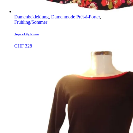
Damenbekleidung
,
Damenmode Prêt-à-Porter
,
Frühling/Sommer
Jupe «Lily Rose»
CHF
328