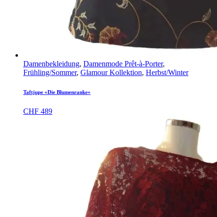
Damenbekleidung
,
Damenmode Prêt-à-Porter
,
Frühling/Sommer
,
Glamour Kollektion
,
Herbst/Winter
Taftjupe «Die Blumenranke»
CHF
489