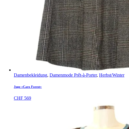
Damenbekleidung
,
Damenmode Prêt-à-Porter
,
Herbst/Winter
Jupe «Caro Forest»
CHF
569