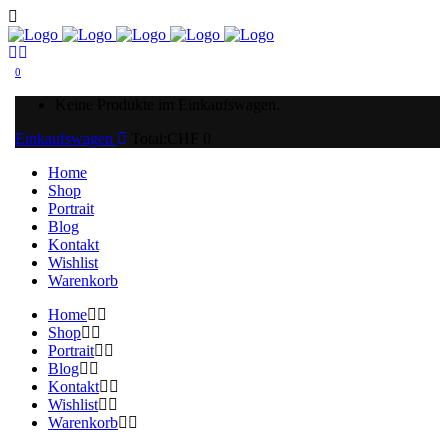
0
Keine Produkte im Einkaufswagen.
Einkaufswagen
Total:
CHF
0
Home
Shop
Portrait
Blog
Kontakt
Wishlist
Warenkorb
Home
Shop
Portrait
Blog
Kontakt
Wishlist
Warenkorb