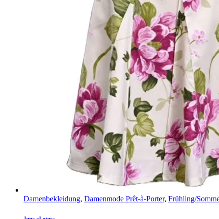
Damenbekleidung
,
Damenmode Prêt-à-Porter
,
Frühling/Somme
Jupe «Lotus»